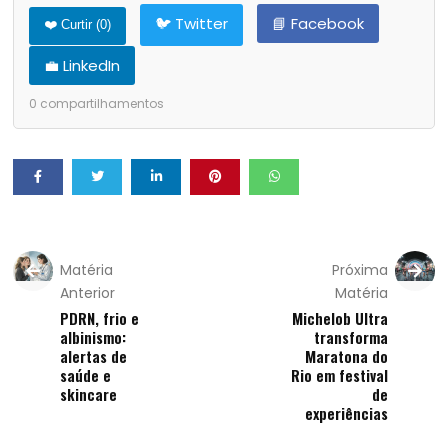
🐦 Twitter
📘 Facebook
❤️ Curtir (
0
)
💼 LinkedIn
0
compartilhamentos
Matéria
Próxima
Anterior
Matéria
PDRN, frio e
Michelob Ultra
albinismo:
transforma
alertas de
Maratona do
saúde e
Rio em festival
skincare
de
experiências