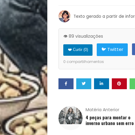
Opinião
Texto gerado a partir de inf
Pets
👁️ 89 visualizações
Receitas
🐦 Twitter
❤️ Curtir (
0
)
Saúde
0
compartilhamentos
e
Qualidade
de
Matéria Anterior
4 peças para montar o
Vida
inverno urbano sem erro