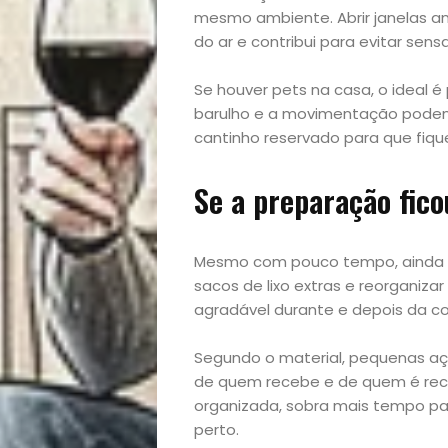
Casa
mesmo ambiente. Abrir janelas a
do ar e contribui para evitar se
e
Se houver pets na casa, o ideal é
barulho e a movimentação podem
Decoração
cantinho reservado para que fiq
Exclusiva
Se a preparação fico
Homem
Mesmo com pouco tempo, ainda dá 
Mães
sacos de lixo extras e reorganiz
agradável durante e depois da co
&
Segundo o material, pequenas aç
Filhos
de quem recebe e de quem é rece
organizada, sobra mais tempo pa
perto.
Notícias