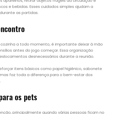
 aparelhos, retirar objetos frágeis da circulação e
scos e bebidas. Esses cuidados simples ajudam a
durante as partidas.
encontro
a cozinha a todo momento, é importante deixar à mão
nsílios antes do jogo começar. Essa organização
 deslocamentos desnecessários durante a reunião.
forçar itens básicos como papel higiênico, sabonete
, mas faz toda a diferença para o bem-estar dos
.
para os pets
ção, principalmente quando várias pessoas ficam no