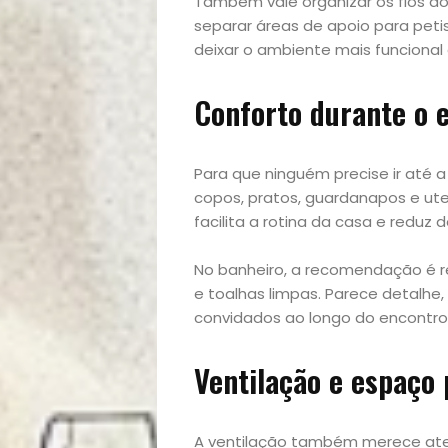
Também vale organizar os fios dos
separar áreas de apoio para peti
deixar o ambiente mais funcional 
Conforto durante o 
Para que ninguém precise ir até 
copos, pratos, guardanapos e ute
Início
facilita a rotina da casa e reduz
Academia
No banheiro, a recomendação é re
e toalhas limpas. Parece detalhe
Beleza
convidados ao longo do encontro
Bora
Ventilação e espaço 
lá!
A ventilação também merece aten