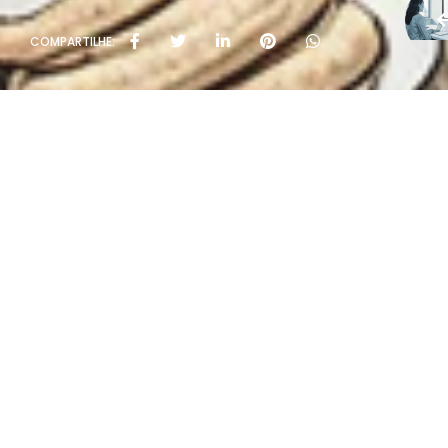
COMPARTILHE:
Políti
Rua João Rivab