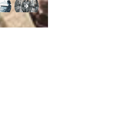
ca de Privacidade
•
Termos de Utilização
Jornalista Responsável:
Jana F
Afina Menina
em, 945 — Campo Largo/PR — CEP 83601-240 © — Afina Menina é uma ma