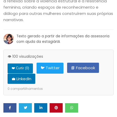
à reflexão sobre a violência estrutural e a resistência
feminina, criando espaços de reconhecimento e
diálogo para outras mulheres construírem suas próprias
narrativas.
Texto gerado a partir de informações da assessoria
com ajuda da estagiárIA
👁️ 100 visualizações
🐦 Twitter
📘 Facebook
❤️ Curtir (
0
)
💼 LinkedIn
0
compartilhamentos