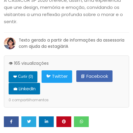
A CASACOR SP 2026 oferece, assim, uma experiência
que une design, memória e emoção, convidando os
visitantes a uma reflexão profunda sobre o morar e o
sentir.
Texto gerado a partir de informações da assessoria
com ajuda da estagiárIA
👁️ 165 visualizações
🐦 Twitter
📘 Facebook
❤️ Curtir (
0
)
💼 LinkedIn
0
compartilhamentos