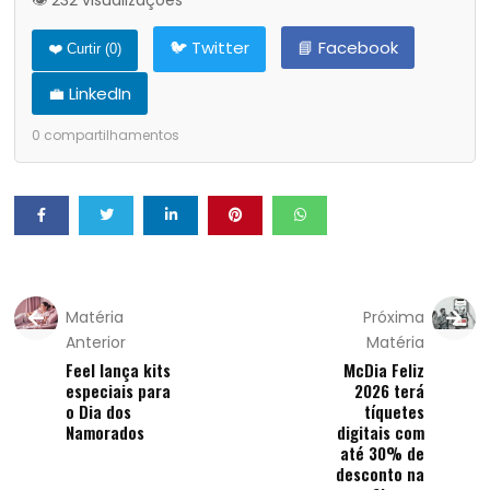
👁️ 232 visualizações
🐦 Twitter
📘 Facebook
❤️ Curtir (
0
)
💼 LinkedIn
0
compartilhamentos
Matéria
Próxima
Anterior
Matéria
Feel lança kits
McDia Feliz
especiais para
2026 terá
o Dia dos
tíquetes
Namorados
digitais com
até 30% de
desconto na