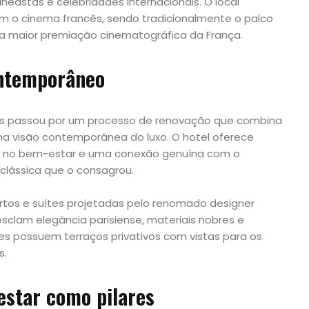
cineastas e celebridades internacionais. O local
 o cinema francês, sendo tradicionalmente o palco
, a maior premiação cinematográfica da França.
ontemporâneo
aris passou por um processo de renovação que combina
ma visão contemporânea do luxo. O hotel oferece
co no bem-estar e uma conexão genuína com o
clássica que o consagrou.
os e suítes projetadas pelo renomado designer
clam elegância parisiense, materiais nobres e
tes possuem terraços privativos com vistas para os
s.
star como pilares