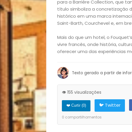
para a Barrière Collection, que 
título simboliza a concretização 
Filhos
histórico em uma marca internaci
Saint-Barth, Courchevel e, em bre
Notícias
Mais do que um hotel, o Fouquet
Opinião
vivre francês, onde história, cul
oferecer uma das experiências mai
Pets
Receitas
Texto gerado a partir de inf
Saúde
👁️ 155 visualizações
e
🐦 Twitter
❤️ Curtir (
0
)
Qualidade
0
compartilhamentos