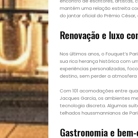
encontro de escritores, artistas, 
mantém uma relação estreita com
do jantar oficial do Prêmio César
Renovação e luxo c
Nos últimos anos, o Fouquet’s P
sua rica herança histórica com u
experiências personalizadas, fo
destino, sem perder a atmosfera 
Com 101 acomodações entre quart
Início
Jacques Garcia, os ambientes mes
tecnologia discreta. Algumas suí
Academia
telhados haussmannianos de Pari
Beleza
Gastronomia e bem-e