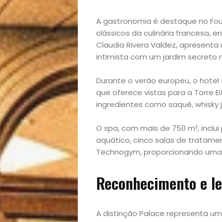
Bora
A gastronomia é destaque no Fouq
lá!
clássicos da culinária francesa,
Claudia Rivera Valdez, aprese
intimista com um jardim secreto n
Casa
Durante o verão europeu, o hotel
e
que oferece vistas para a Torre 
ingredientes como saquê, whisky 
Decoração
O spa, com mais de 750 m², inclui
Exclusiva
aquático, cinco salas de trata
Technogym, proporcionando uma p
Homem
Reconhecimento e l
Mães
&
A distinção Palace representa um