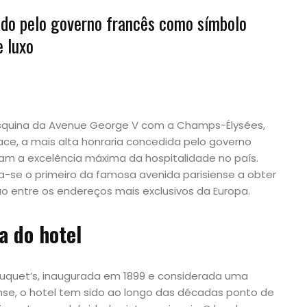
ido pelo governo francês como símbolo
 luxo
 esquina da Avenue George V com a Champs-Élysées,
ace, a mais alta honraria concedida pelo governo
am a excelência máxima da hospitalidade no país.
a-se o primeiro da famosa avenida parisiense a obter
ão entre os endereços mais exclusivos da Europa.
a do hotel
Fouquet’s, inaugurada em 1899 e considerada uma
siense, o hotel tem sido ao longo das décadas ponto de