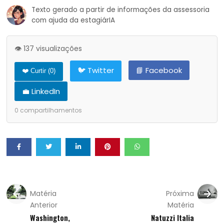
Texto gerado a partir de informações da assessoria
com ajuda da estagiárIA
👁️ 137 visualizações
🐦 Twitter
📘 Facebook
❤️ Curtir (
0
)
💼 LinkedIn
0
compartilhamentos
Matéria
Próxima
Anterior
Matéria
Washington,
Natuzzi Italia