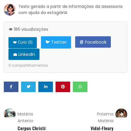
Texto gerado a partir de informações da assessoria
com ajuda da estagiárIA
👁️ 186 visualizações
🐦 Twitter
📘 Facebook
❤️ Curtir (
0
)
💼 LinkedIn
0
compartilhamentos
Matéria
Próxima
Anterior
Matéria
Corpus Christi:
Vidal-Fleury