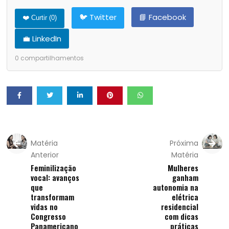
🐦 Twitter
📘 Facebook
❤️ Curtir (
0
)
💼 LinkedIn
0
compartilhamentos
Matéria
Próxima
Anterior
Matéria
Feminilização
Mulheres
vocal: avanços
ganham
que
autonomia na
transformam
elétrica
vidas no
residencial
Congresso
com dicas
Panamericano
práticas