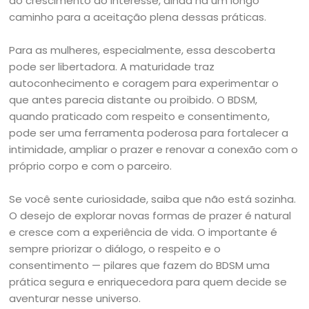
do crescimento do interesse, ainda há um longo
caminho para a aceitação plena dessas práticas.
Para as mulheres, especialmente, essa descoberta
pode ser libertadora. A maturidade traz
autoconhecimento e coragem para experimentar o
que antes parecia distante ou proibido. O BDSM,
quando praticado com respeito e consentimento,
pode ser uma ferramenta poderosa para fortalecer a
intimidade, ampliar o prazer e renovar a conexão com o
próprio corpo e com o parceiro.
Se você sente curiosidade, saiba que não está sozinha.
O desejo de explorar novas formas de prazer é natural
e cresce com a experiência de vida. O importante é
sempre priorizar o diálogo, o respeito e o
consentimento — pilares que fazem do BDSM uma
prática segura e enriquecedora para quem decide se
aventurar nesse universo.