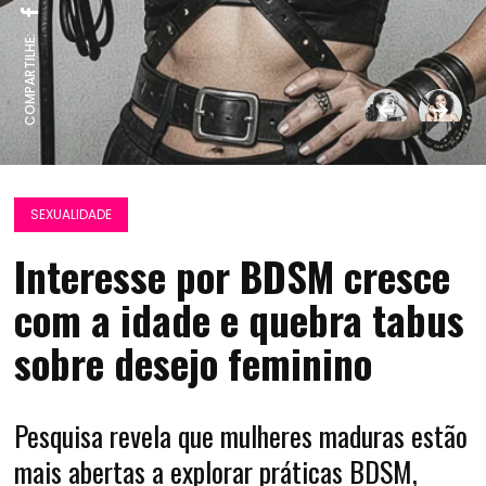
COMPARTILHE:
SEXUALIDADE
Interesse por BDSM cresce
com a idade e quebra tabus
sobre desejo feminino
Pesquisa revela que mulheres maduras estão
mais abertas a explorar práticas BDSM,