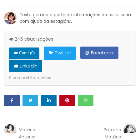
Texto gerado a partir de informações da assessoria
com ajuda da estagiárIA
👁️ 246 visualizações
🐦 Twitter
📘 Facebook
❤️ Curtir (
0
)
💼 LinkedIn
0
compartilhamentos
Matéria
Próxima
Anterior
Matéria