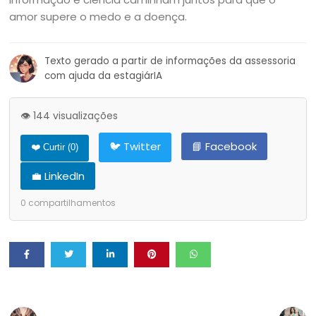
amor supere o medo e a doença.
Texto gerado a partir de informações da assessoria
com ajuda da estagiárIA
👁️ 144 visualizações
🐦 Twitter
📘 Facebook
❤️ Curtir (
0
)
💼 LinkedIn
0
compartilhamentos