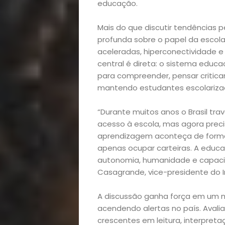
educação.
Mais do que discutir tendências 
profunda sobre o papel da esco
aceleradas, hiperconectividade e
central é direta: o sistema educ
para compreender, pensar critic
mantendo estudantes escolariza
“Durante muitos anos o Brasil tr
acesso à escola, mas agora preci
aprendizagem aconteça de forma r
apenas ocupar carteiras. A educa
autonomia, humanidade e capacid
Casagrande, vice-presidente do I
A discussão ganha força em um
acendendo alertas no país. Avali
crescentes em leitura, interpret