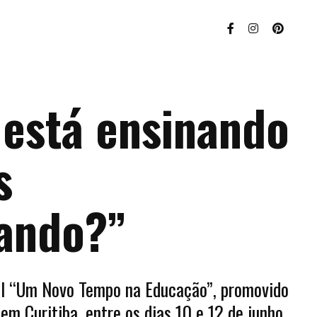
 está ensinando
s
zando?”
al “Um Novo Tempo na Educação”, promovido
em Curitiba, entre os dias 10 e 12 de junho,