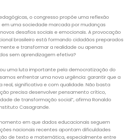
pedagógicas, o congresso propõe uma reflexão
la em uma sociedade marcada por mudanças
 novos desafios sociais e emocionais. A provocação
acional brasileiro está formando cidadãos preparados
amente e transformar a realidade ou apenas
dos sem aprendizagem efetiva?
avou uma luta importante pela democratização do
samos enfrentar uma nova urgência: garantir que a
eal, significativa e com qualidade. Não basta
ção precisa desenvolver pensamento crítico,
ade de transformação social”, afirma Ronaldo
nstituto Casagrande.
 momento em que dados educacionais seguem
ações nacionais recentes apontam dificuldades
ação de texto e matemática, especialmente entre