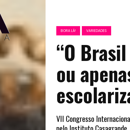
BORA LÁ!
VARIEDADES
“O Brasil
ou apena
escolari
VII Congresso Internacion
pelo Instituto Casagrande, 