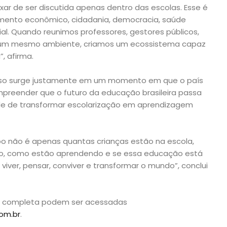
ixar de ser discutida apenas dentro das escolas. Esse é
mento econômico, cidadania, democracia, saúde
ial. Quando reunimos professores, gestores públicos,
m um mesmo ambiente, criamos um ecossistema capaz
, afirma.
esso surge justamente em um momento em que o país
ompreender que o futuro da educação brasileira passa
e de transformar escolarização em aprendizagem
 não é apenas quantas crianças estão na escola,
o, como estão aprendendo e se essa educação está
iver, pensar, conviver e transformar o mundo”, conclui
o completa podem ser acessadas
om.br
.