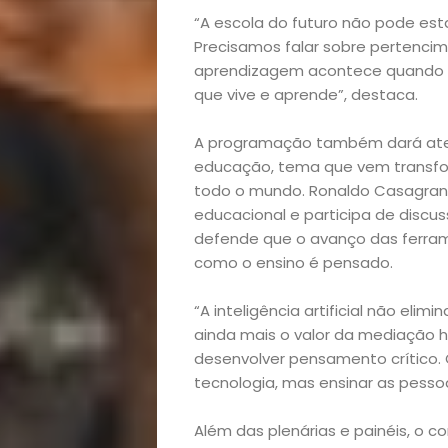
Início
“A escola do futuro não pode e
Precisamos falar sobre pertencimen
Academia
aprendizagem acontece quando o
que vive e aprende”, destaca.
Beleza
A programação também dará atençã
educação, tema que vem transfor
Bora
todo o mundo. Ronaldo Casagrand
educacional e participa de discu
lá!
defende que o avanço das ferra
como o ensino é pensado.
Casa
“A inteligência artificial não elim
e
ainda mais o valor da mediação 
desenvolver pensamento crítico.
Decoração
tecnologia, mas ensinar as pessoa
Além das plenárias e painéis, o 
Exclusiva