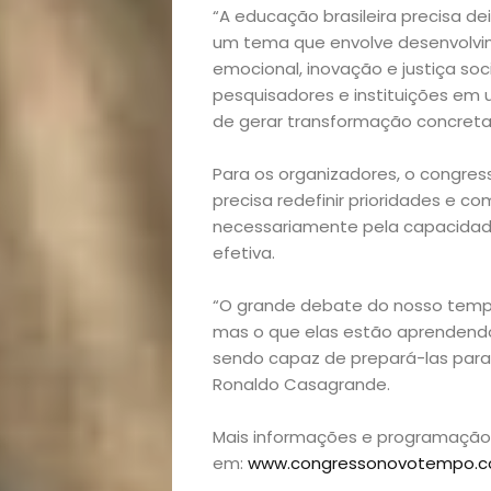
Saúde
“A educação brasileira precisa de
um tema que envolve desenvolvi
e
emocional, inovação e justiça soc
pesquisadores e instituições e
Qualidade
de gerar transformação concreta”
Para os organizadores, o congr
de
precisa redefinir prioridades e c
necessariamente pela capacidad
Vida
efetiva.
Sexualidade
“O grande debate do nosso tempo
mas o que elas estão aprendend
Variedades
sendo capaz de prepará-las para v
Ronaldo Casagrande.
Mais informações e programaçã
Buscar
em:
www.congressonovotempo.c