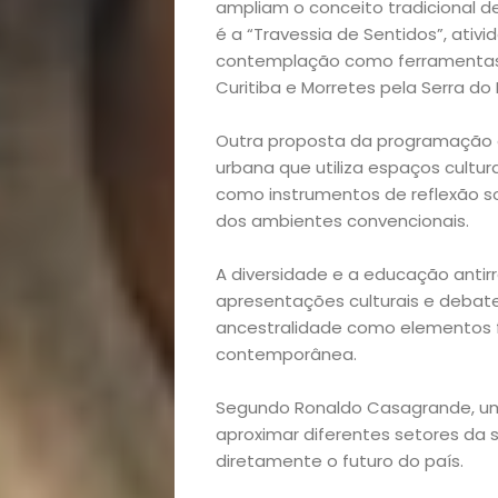
ampliam o conceito tradicional 
é a “Travessia de Sentidos”, ativid
Homem
contemplação como ferramentas
Curitiba e Morretes pela Serra do
Mães
Outra proposta da programação é 
&
urbana que utiliza espaços cultur
como instrumentos de reflexão s
Filhos
dos ambientes convencionais.
Notícias
A diversidade e a educação anti
apresentações culturais e debates
ancestralidade como elementos 
Opinião
contemporânea.
Pets
Segundo Ronaldo Casagrande, um 
aproximar diferentes setores da
Receitas
diretamente o futuro do país.