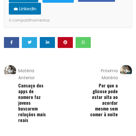
💼 LinkedIn
0
compartilhamentos
Matéria
Próxima
Anterior
Matéria
Cansaço dos
Por que a
apps de
glicose pode
namoro faz
estar alta ao
jovens
acordar
buscarem
mesmo sem
relações mais
comer à noite
reais