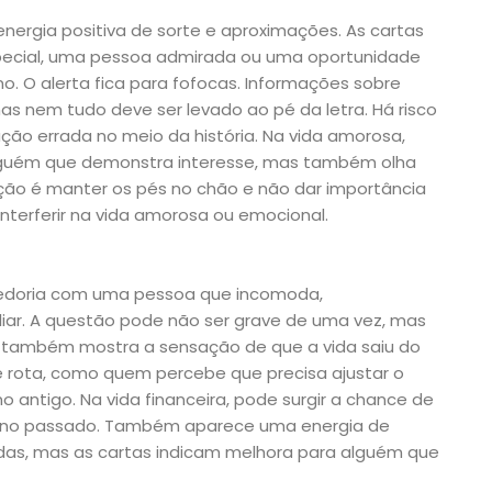
ergia positiva de sorte e aproximações. As cartas
ecial, uma pessoa admirada ou uma oportunidade
no. O alerta fica para fofocas. Informações sobre
s nem tudo deve ser levado ao pé da letra. Há risco
ção errada no meio da história. Na vida amorosa,
lguém que demonstra interesse, mas também olha
ão é manter os pés no chão e não dar importância
terferir na vida amorosa ou emocional.
abedoria com uma pessoa que incomoda,
iar. A questão pode não ser grave de uma vez, mas
ão também mostra a sensação de que a vida saiu do
e rota, como quem percebe que precisa ajustar o
o antigo. Na vida financeira, pode surgir a chance de
te no passado. Também aparece uma energia de
as, mas as cartas indicam melhora para alguém que