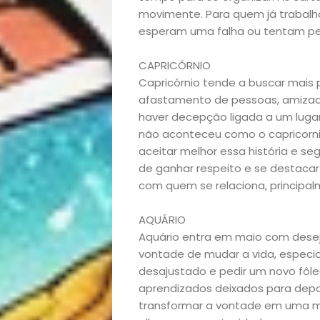
Opinião
movimente. Para quem já trabalh
esperam uma falha ou tentam peg
Pets
CAPRICÓRNIO
Receitas
Capricórnio tende a buscar mais 
afastamento de pessoas, amiza
Saúde
haver decepção ligada a um lugar
não aconteceu como o capricorni
e
aceitar melhor essa história e se
de ganhar respeito e se destaca
Qualidade
com quem se relaciona, principal
de
AQUÁRIO
Aquário entra em maio com desej
Vida
vontade de mudar a vida, especia
desajustado e pedir um novo fôl
aprendizados deixados para depois
Sexualidade
transformar a vontade em uma met