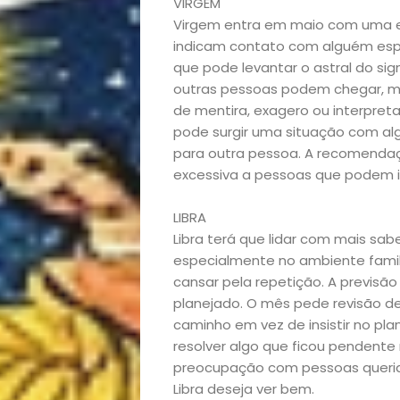
VIRGEM
Virgem entra em maio com uma en
indicam contato com alguém esp
que pode levantar o astral do sig
outras pessoas podem chegar, ma
de mentira, exagero ou interpreta
pode surgir uma situação com a
Início
para outra pessoa. A recomendaç
excessiva a pessoas que podem in
Academia
LIBRA
Beleza
Libra terá que lidar com mais s
especialmente no ambiente famil
cansar pela repetição. A previs
Bora
planejado. O mês pede revisão d
caminho em vez de insistir no plan
lá!
resolver algo que ficou penden
preocupação com pessoas querid
Casa
Libra deseja ver bem.