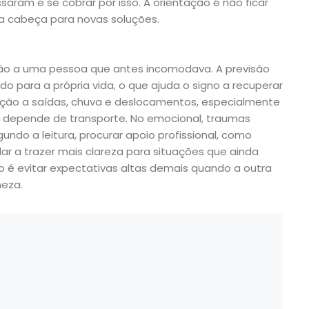
aram e se cobrar por isso. A orientação é não ficar
r a cabeça para novas soluções.
ação a uma pessoa que antes incomodava. A previsão
o para a própria vida, o que ajuda o signo a recuperar
ão a saídas, chuva e deslocamentos, especialmente
u depende de transporte. No emocional, traumas
ndo a leitura, procurar apoio profissional, como
ar a trazer mais clareza para situações que ainda
o é evitar expectativas altas demais quando a outra
eza.