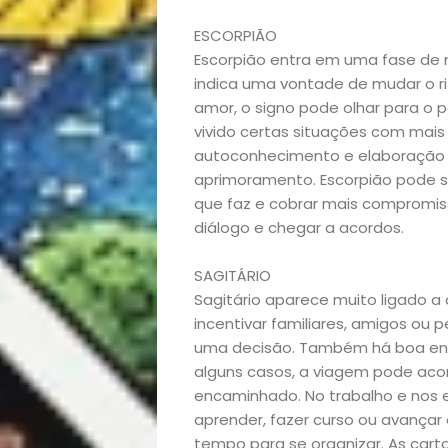
e
ESCORPIÃO
Escorpião entra em uma fase de 
Decoração
indica uma vontade de mudar o rit
amor, o signo pode olhar para o p
Exclusiva
vivido certas situações com mais
autoconhecimento e elaboração e
aprimoramento. Escorpião pode se
Homem
que faz e cobrar mais compromis
diálogo e chegar a acordos.
Mães
SAGITÁRIO
&
Sagitário aparece muito ligado a
incentivar familiares, amigos ou
Filhos
uma decisão. Também há boa ene
alguns casos, a viagem pode aco
Notícias
encaminhado. No trabalho e nos 
aprender, fazer curso ou avança
tempo para se organizar. As cart