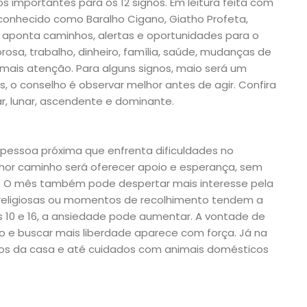
importantes para os 12 signos. Em leitura feita com
onhecido como Baralho Cigano, Giatho Profeta,
e, aponta caminhos, alertas e oportunidades para o
osa, trabalho, dinheiro, família, saúde, mudanças de
mais atenção. Para alguns signos, maio será um
, o conselho é observar melhor antes de agir. Confira
ar, lunar, ascendente e dominante.
pessoa próxima que enfrenta dificuldades no
elhor caminho será oferecer apoio e esperança, sem
la. O mês também pode despertar mais interesse pela
as religiosas ou momentos de recolhimento tendem a
ias 10 e 16, a ansiedade pode aumentar. A vontade de
co e buscar mais liberdade aparece com força. Já na
s da casa e até cuidados com animais domésticos