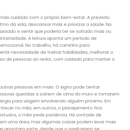
mais cuidado com o próprio bem-estar. A previsão
mo da vida, descansar mais e priorizar a saúde. No
assado e sentir que poderia ter se soltado mais ou
 intensidade. A leitura aponta um período de
mocional. No trabalho, há caminho para
ntir necessidade de treinar habilidades, melhorar o
so de pessoas ao redor, com cuidado para manter o
 outras pessoas em maio. O signo pode tentar
 pessoas queridas a saírem de cima do muro e tomarem
rgia para viagem envolvendo alguém próximo. Em
ntecer no mês; em outros, o planejamento fica
estudos, o mês pede paciência. Há vontade de
r em uma área, mas algumas coisas podem levar mais
as apontam sorte, desde que o sagitariano se