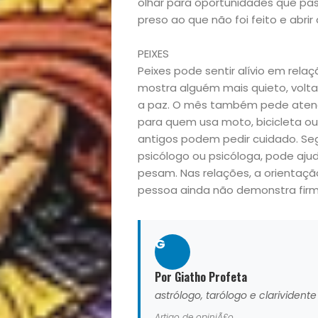
olhar para oportunidades que pass
Variedades
preso ao que não foi feito e abri
PEIXES
Peixes pode sentir alívio em rel
Buscar
mostra alguém mais quieto, voltad
a paz. O mês também pede atenç
para quem usa moto, bicicleta o
antigos podem pedir cuidado. Segu
psicólogo ou psicóloga, pode ajud
pesam. Nas relações, a orientaçã
pessoa ainda não demonstra firm
G
Por Giatho Profeta
astrólogo, tarólogo e clarividente
Artigo de opiniÃ£o