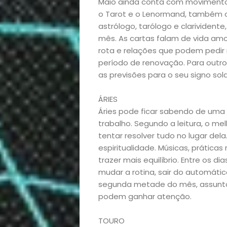
Maio ainda conta com movimentos 
o Tarot e o Lenormand, também c
astrólogo, tarólogo e clarivident
mês. As cartas falam de vida amor
rota e relações que podem pedir 
período de renovação. Para outros
as previsões para o seu signo sol
ÁRIES
Áries pode ficar sabendo de uma 
trabalho. Segundo a leitura, o m
tentar resolver tudo no lugar de
espiritualidade. Músicas, prátic
trazer mais equilíbrio. Entre os d
mudar a rotina, sair do automáti
segunda metade do mês, assunto
podem ganhar atenção.
TOURO