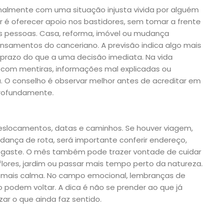
almente com uma situação injusta vivida por alguém
r é oferecer apoio nos bastidores, sem tomar a frente
s pessoas. Casa, reforma, imóvel ou mudança
amentos do canceriano. A previsão indica algo mais
 prazo do que a uma decisão imediata. Na vida
 com mentiras, informações mal explicadas ou
. O conselho é observar melhor antes de acreditar em
profundamente.
slocamentos, datas e caminhos. Se houver viagem,
ança de rota, será importante conferir endereço,
desgaste. O mês também pode trazer vontade de cuidar
flores, jardim ou passar mais tempo perto da natureza.
ar mais calma. No campo emocional, lembranças de
podem voltar. A dica é não se prender ao que já
ar o que ainda faz sentido.