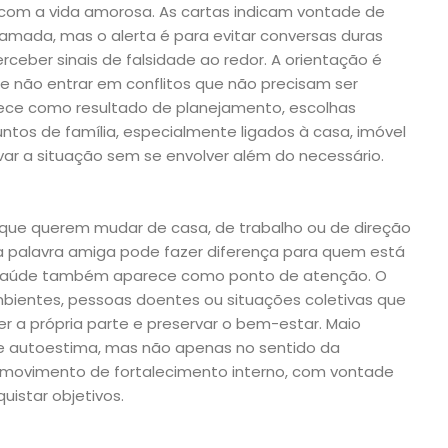
com a vida amorosa. As cartas indicam vontade de
amada, mas o alerta é para evitar conversas duras
eber sinais de falsidade ao redor. A orientação é
 e não entrar em conflitos que não precisam ser
rece como resultado de planejamento, escolhas
ntos de família, especialmente ligados à casa, imóvel
var a situação sem se envolver além do necessário.
ue querem mudar de casa, de trabalho ou de direção
a palavra amiga pode fazer diferença para quem está
saúde também aparece como ponto de atenção. O
ientes, pessoas doentes ou situações coletivas que
r a própria parte e preservar o bem-estar. Maio
e autoestima, mas não apenas no sentido da
 movimento de fortalecimento interno, com vontade
uistar objetivos.