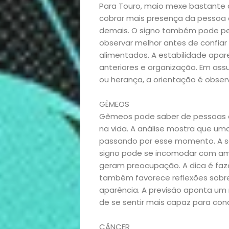
Para Touro, maio mexe bastante 
cobrar mais presença da pessoa 
demais. O signo também pode perc
observar melhor antes de confiar
alimentados. A estabilidade apa
anteriores e organização. Em assu
ou herança, a orientação é obser
GÊMEOS
Gêmeos pode saber de pessoas q
na vida. A análise mostra que um
passando por esse momento. A 
signo pode se incomodar com amb
geram preocupação. A dica é faze
também favorece reflexões sobr
aparência. A previsão aponta um
de se sentir mais capaz para conq
CÂNCER