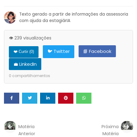
Texto gerado a partir de informações da assessoria
com ajuda da estagiárIA
👁️ 239 visualizações
🐦 Twitter
📘 Facebook
❤️ Curtir (
0
)
💼 LinkedIn
0
compartilhamentos
Matéria
Próxima
Anterior
Matéria