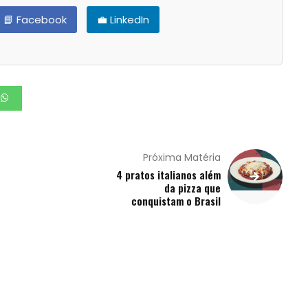
📘 Facebook
💼 LinkedIn
Próxima Matéria
4 pratos italianos além
da pizza que
conquistam o Brasil