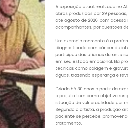
A exposição atual, realizada no 
obras produzidas por 29 pessoas
até agosto de 2026, com acesso r
acompanhantes, por questões de 
Um exemplo marcante é a profess
Início
diagnosticada com câncer de inte
participou das oficinas durante s
Academia
em seu estado emocional. Ela pr
técnicas como colagem e gravura e
águas, trazendo esperança e rev
Beleza
Criado há 30 anos a partir da expe
Bora
o projeto tem como objetivo res
situação de vulnerabilidade por 
lá!
Segundo o artista, a produção a
paciente se percebe, promovend
Casa
tratamento.