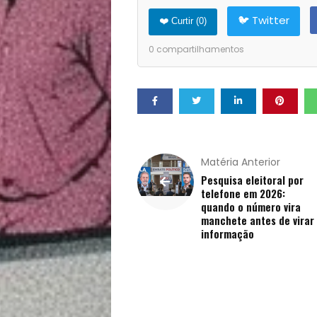
Opinião
🐦 Twitter
❤️ Curtir (
0
)
Pets
0
compartilhamentos
Receitas
Saúde
e
Matéria Anterior
Qualidade
Pesquisa eleitoral por
telefone em 2026:
quando o número vira
de
manchete antes de virar
informação
Vida
Sexualidade