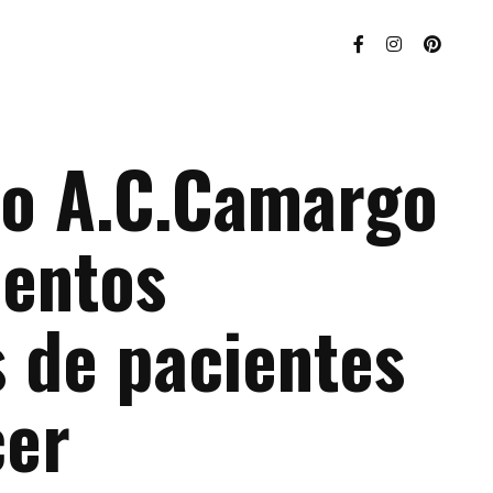
do A.C.Camargo
lentos
s de pacientes
cer