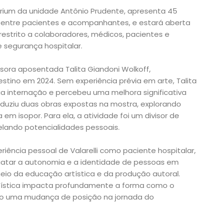
Atrium da unidade Antônio Prudente, apresenta 45
, entre pacientes e acompanhantes, e estará aberta
estrito a colaboradores, médicos, pacientes e
segurança hospitalar.
ora aposentada Talita Giandoni Wolkoff,
stino em 2024. Sem experiência prévia em arte, Talita
ua internação e percebeu uma melhora significativa
oduziu duas obras expostas na mostra, explorando
m isopor. Para ela, a atividade foi um divisor de
elando potencialidades pessoais.
riência pessoal de Valarelli como paciente hospitalar,
gatar a autonomia e a identidade de pessoas em
meio da educação artística e da produção autoral.
rtística impacta profundamente a forma como o
o uma mudança de posição na jornada do