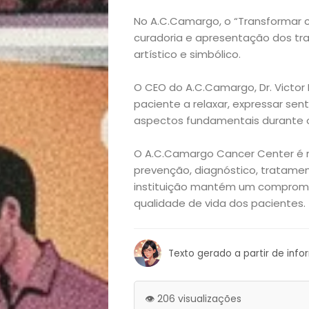
e
No A.C.Camargo, o “Transformar c
curadoria e apresentação dos tr
Decoração
artístico e simbólico.
O CEO do A.C.Camargo, Dr. Victor 
Exclusiva
paciente a relaxar, expressar se
aspectos fundamentais durante 
Homem
O A.C.Camargo Cancer Center é r
Mães
prevenção, diagnóstico, tratament
instituição mantém um comprom
&
qualidade de vida dos pacientes.
Filhos
Texto gerado a partir de inf
Notícias
👁️ 206 visualizações