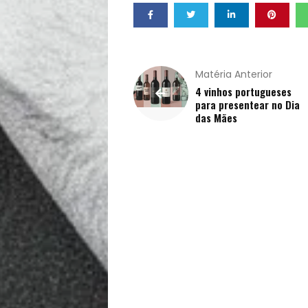
Receitas
Saúde
Matéria Anterior
e
4 vinhos portugueses
para presentear no Dia
das Mães
Qualidade
de
Vida
Sexualidade
Variedades