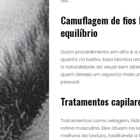
dia.
Camuflagem de fios 
Início
equilíbrio
Academia
Outro procedimento em alta é a 
quanto na barba. Essa técnica re
Beleza
a naturalidade do visual sem alte
quem deseja um aspecto mais unif
Bora
pessoal.
lá!
Tratamentos capilar
Casa
Tratamentos como selagem, hid
e
rotina masculina. Eles atuam na r
melhora da textura, facilitando a