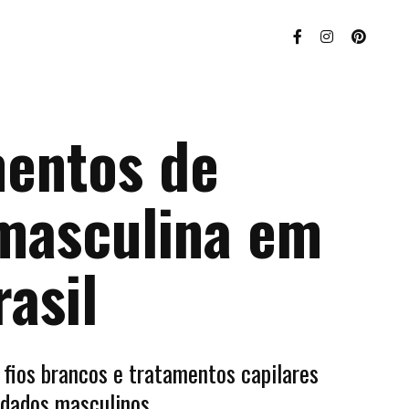
entos de
 masculina em
rasil
fios brancos e tratamentos capilares
idados masculinos