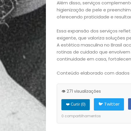
Decoração
Além disso, serviços complementa
higienização de pele e preenchim
oferecendo praticidade e result
Exclusiva
Essa expansão dos serviços refl
Homem
exigente, que valoriza soluções p
A estética masculina no Brasil 
Mães
rotinas de cuidado que envolvem
continuidade em casa, fortalecen
&
Conteúdo elaborado com dados d
Filhos
👁️ 271 visualizações
Notícias
🐦 Twitter
❤️ Curtir (
0
)
Opinião
0
compartilhamentos
Pets