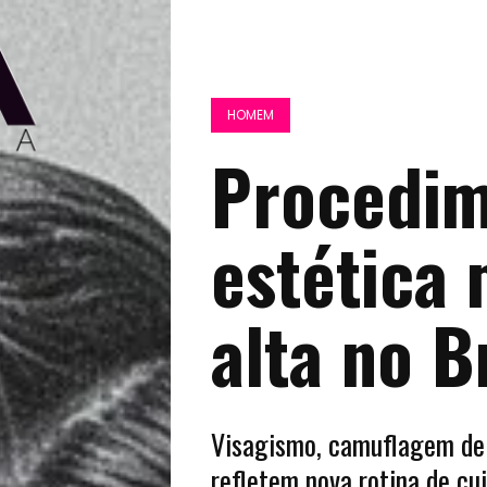
HOMEM
Procedim
estética
alta no B
Visagismo, camuflagem de 
refletem nova rotina de cu