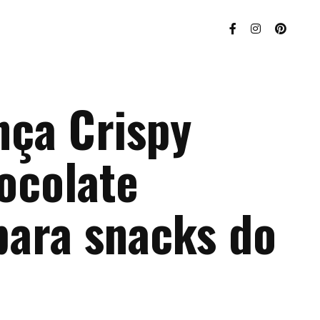
nça Crispy
ocolate
para snacks do