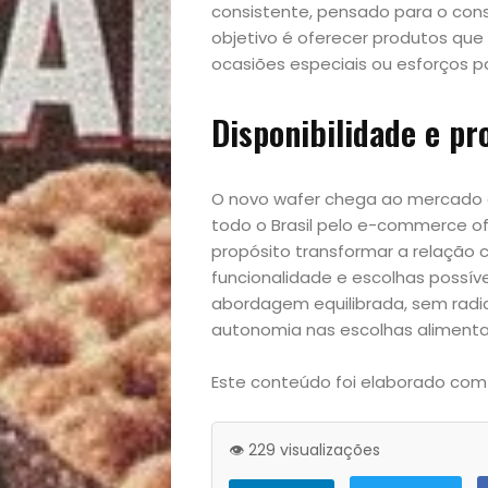
consistente, pensado para o con
e
objetivo é oferecer produtos que
ocasiões especiais ou esforços p
Decoração
Disponibilidade e p
Exclusiva
Homem
O novo wafer chega ao mercado 
todo o Brasil pelo e-commerce o
Mães
propósito transformar a relação 
funcionalidade e escolhas possív
&
abordagem equilibrada, sem radic
autonomia nas escolhas alimenta
Filhos
Este conteúdo foi elaborado com
Notícias
👁️ 229 visualizações
Opinião