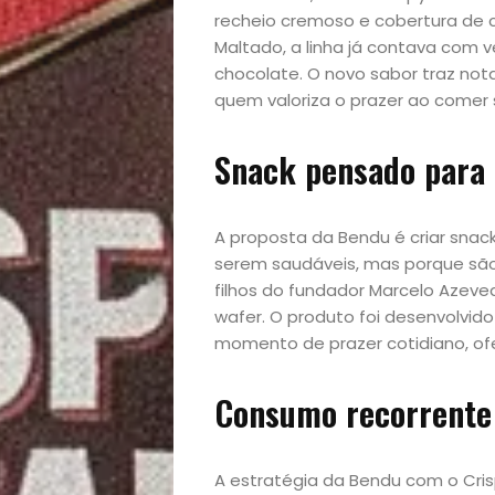
recheio cremoso e cobertura de 
Maltado, a linha já contava com 
chocolate. O novo sabor traz nota
quem valoriza o prazer ao comer 
Snack pensado para o
Início
Academia
A proposta da Bendu é criar sna
serem saudáveis, mas porque são
Beleza
filhos do fundador Marcelo Azev
wafer. O produto foi desenvolvid
Bora
momento de prazer cotidiano, of
lá!
Consumo recorrente 
Casa
A estratégia da Bendu com o Cris