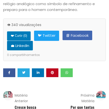
relógio analógico como símbolo de refinamento e
preparo para o homem contemporâneo.
👁️ 340 visualizações
🐦 Twitter
📘 Facebook
❤️ Curtir (
0
)
💼 LinkedIn
0
compartilhamentos
Matéria
Próxima
Anterior
Matéria
Cresce busca
Por que tantas