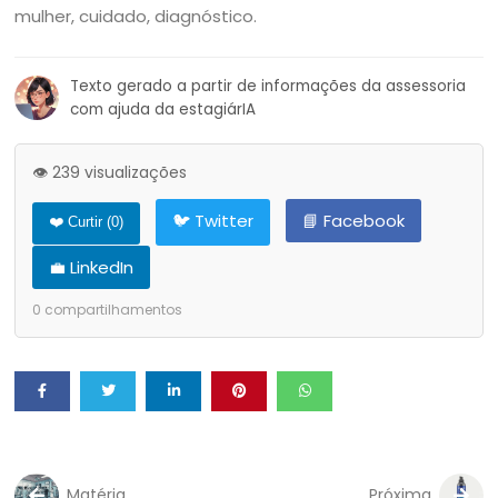
mulher, cuidado, diagnóstico.
Texto gerado a partir de informações da assessoria
com ajuda da estagiárIA
👁️ 239 visualizações
🐦 Twitter
📘 Facebook
❤️ Curtir (
0
)
💼 LinkedIn
0
compartilhamentos
Matéria
Próxima