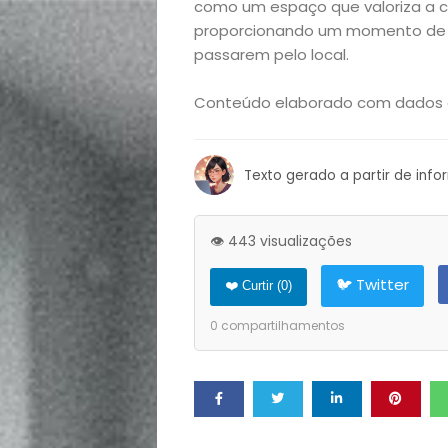
como um espaço que valoriza a cu
Exclusiva
proporcionando um momento de c
passarem pelo local.
Homem
Conteúdo elaborado com dados d
Mães
Texto gerado a partir de inf
&
Filhos
👁️ 443 visualizações
Notícias
🐦 Twitter
❤️ Curtir (
0
)
0
compartilhamentos
Opinião
Pets