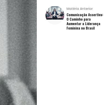
Receitas
Matéria Anterior
Saúde
Comunicação Assertiva:
O Caminho para
e
Aumentar a Liderança
Feminina no Brasil
Qualidade
de
Vida
Sexualidade
Variedades