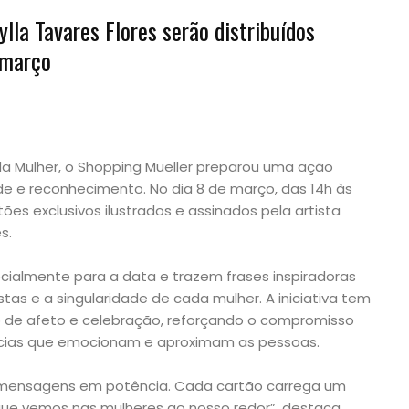
lla Tavares Flores serão distribuídos
 março
 da Mulher, o Shopping Mueller preparou uma ação
ade e reconhecimento. No dia 8 de março, das 14h às
ões exclusivos ilustrados e assinados pela artista
s.
cialmente para a data e trazem frases inspiradoras
stas e a singularidade de cada mulher. A iniciativa tem
 de afeto e celebração, reforçando o compromisso
ncias que emocionam e aproximam as pessoas.
s mensagens em potência. Cada cartão carrega um
que vemos nas mulheres ao nosso redor”, destaca