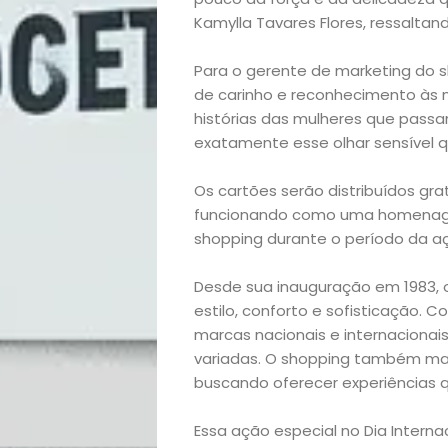
Kamylla Tavares Flores, ressaltan
Início
Para o gerente de marketing do s
de carinho e reconhecimento às m
Academia
histórias das mulheres que passa
exatamente esse olhar sensível q
Beleza
Os cartões serão distribuídos gr
Bora
funcionando como uma homenagem
shopping durante o período da a
lá!
Desde sua inauguração em 1983, 
estilo, conforto e sofisticação. C
Casa
marcas nacionais e internacionais
variadas. O shopping também ma
e
buscando oferecer experiências 
Decoração
Essa ação especial no Dia Interna