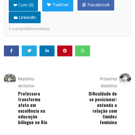
🐦 Twitter
📘 Facebook
❤️ Curtir (
0
)
💼 LinkedIn
0
compartilhamentos
Matéria
Próxima
Anterior
Matéria
Professora
Dificuldade de
transforma
se posicionar:
afeto em
entenda a
excelência na
relação com
educação
timidez
bilíngue no Rio
feminina