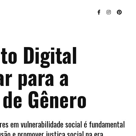
o Digital
ar para a
 de Gênero
res em vulnerabilidade social é fundamental
usão e promover justiça social na era