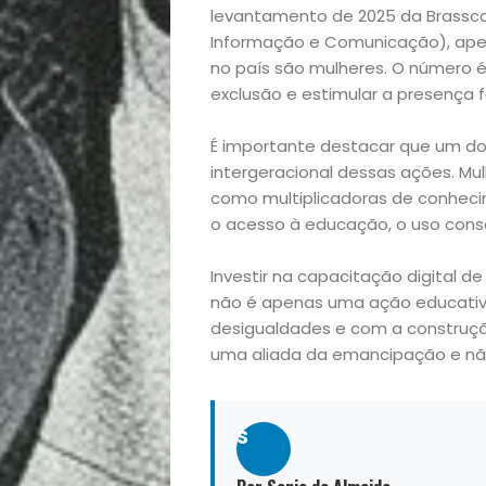
levantamento de 2025 da Brassc
Casa
Informação e Comunicação), apen
no país são mulheres. O número 
exclusão e estimular a presença 
e
É importante destacar que um do
Decoração
intergeracional dessas ações. M
como multiplicadoras de conheci
Exclusiva
o acesso à educação, o uso consc
Homem
Investir na capacitação digital d
não é apenas uma ação educati
Mães
desigualdades e com a construção
uma aliada da emancipação e não
&
S
Filhos