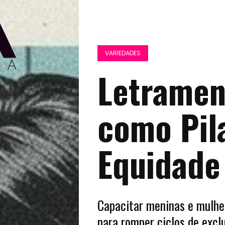
VARIEDADES
Letrament
como Pil
Equidade
Capacitar meninas e mulhe
para romper ciclos de excl