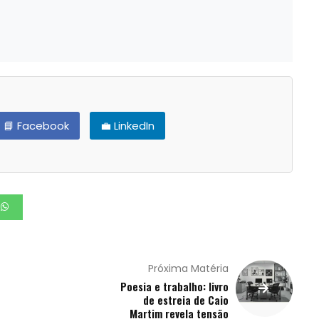
📘 Facebook
💼 LinkedIn
Próxima Matéria
Poesia e trabalho: livro
de estreia de Caio
Martim revela tensão