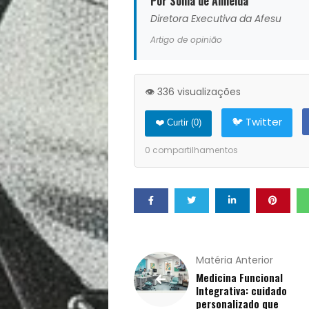
Por Sonia de Almeida
Notícias
Diretora Executiva da Afesu
Opinião
Artigo de opinião
Pets
👁️ 336 visualizações
Receitas
🐦 Twitter
❤️ Curtir (
0
)
Saúde
0
compartilhamentos
e
Qualidade
de
Matéria Anterior
Medicina Funcional
Integrativa: cuidado
Vida
personalizado que