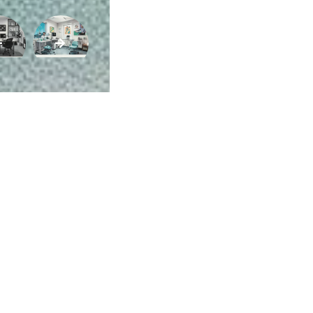
ca de Privacidade
•
Termos de Utilização
Jornalista Responsável:
Jana F