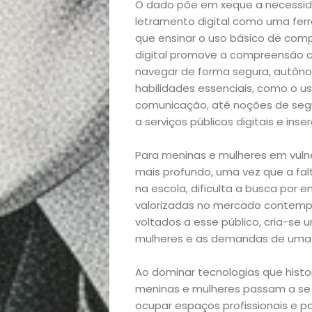
O dado põe em xeque a necessid
letramento digital como uma ferr
que ensinar o uso básico de compu
digital promove a compreensão cr
navegar de forma segura, autônom
habilidades essenciais, como o u
comunicação, até noções de seg
a serviços públicos digitais e in
Para meninas e mulheres em vulner
Início
mais profundo, uma vez que a fal
na escola, dificulta a busca por 
Academia
valorizadas no mercado contempo
voltados a esse público, cria-se 
Beleza
mulheres e as demandas de uma e
Bora
Ao dominar tecnologias que hist
meninas e mulheres passam a se
lá!
ocupar espaços profissionais e p