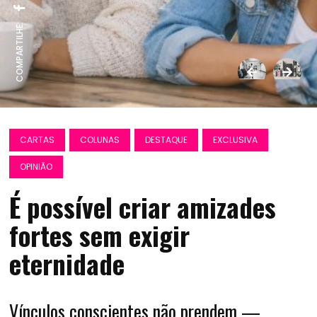
COMPARTILHE:
CARTAS
COLUNAS
DESTAQUE
EXCLUSIVA
OPINIÃO
É possível criar amizades
fortes sem exigir
eternidade
Vínculos conscientes não prendem —