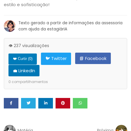
estilo e sofisticação!
Texto gerado a partir de informações da assessoria
com ajuda da estagiárIA
👁️ 237 visualizações
🐦 Twitter
📘 Facebook
❤️ Curtir (
0
)
💼 LinkedIn
0
compartilhamentos
Matéria
Próxima