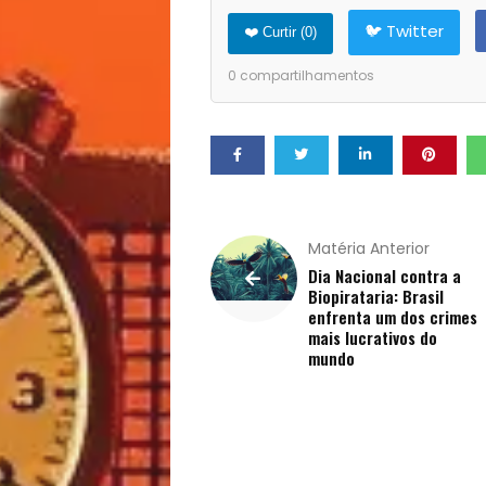
Opinião
🐦 Twitter
❤️ Curtir (
0
)
Pets
0
compartilhamentos
Receitas
Saúde
e
Matéria Anterior
Qualidade
Dia Nacional contra a
Biopirataria: Brasil
enfrenta um dos crimes
de
mais lucrativos do
mundo
Vida
Sexualidade