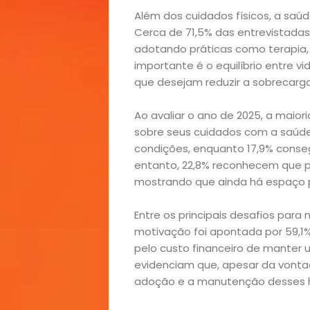
Além dos cuidados físicos, a sa
Cerca de 71,5% das entrevistada
adotando práticas como terapia,
importante é o equilíbrio entre v
que desejam reduzir a sobrecarga 
Início
Ao avaliar o ano de 2025, a maio
sobre seus cuidados com a saúde:
Academia
condições, enquanto 17,9% conse
entanto, 22,8% reconhecem que p
mostrando que ainda há espaço 
Beleza
Entre os principais desafios para 
Bora
motivação foi apontada por 59,1%
pelo custo financeiro de manter u
lá!
evidenciam que, apesar da vontad
adoção e a manutenção desses h
Casa