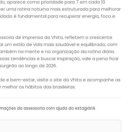
do, aparece como prioridade para 7 em cada 10
er uma rotina noturna mais estruturada para melhorar
idado é fundamental para recuperar energia, foco e
essoria de imprensa da Vhita, refletem o crescente
ar um estilo de vida mais saudável e equilibrado, com
ambém na mente e na organização da rotina diária.
s tendências e buscar inspiração, vale a pena ficar
surgirão ao longo de 2026.
e e bem-estar, visite o site da Vhita e acompanhe as
melhor os hábitos das brasileiras.
ormações da assessoria com ajuda da estagiárIA