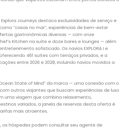
Explora Journeys destaca exclusividades de serviço e
s como “casas no mar”, experiências de bem-estar
 ofertas gastronômicas diversas — com onze
 Chef’s Kitchen na suíte e doze bares e lounges — além
 entretenimento sofisticado. Os navios EXPLORA I e
oferecendo 461 suítes com terraços privados, e a
ações entre 2026 e 2028, incluindo navios movidos a
“Ocean State of Mind” da marca — uma conexão com o
com outros viajantes que buscam experiências de luxo
em uma viagem que combina relaxamento,
tinos variados, a janela de reservas desta oferta é
arifas mais atraentes.
s, os hóspedes podem consultar seu agente de