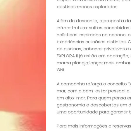
destinos menos explorados.
Início
Além do desconto, a proposta da 
Academia
infraestrutura: suítes concebida
holísticas inspiradas no oceano,
Beleza
experiências culinárias distintas,
de piscinas, cabanas privativas e
Bora
EXPLORA II já estão em operação, 
marca planeja lançar mais embarc
GNL.
lá!
A campanha reforça o conceito 
Casa
mar, com o bem-estar pessoal e 
em alto-mar. Para quem pensa 
e
gastronomia e descobertas em des
uma oportunidade para garantir t
Decoração
Para mais informações e reserva