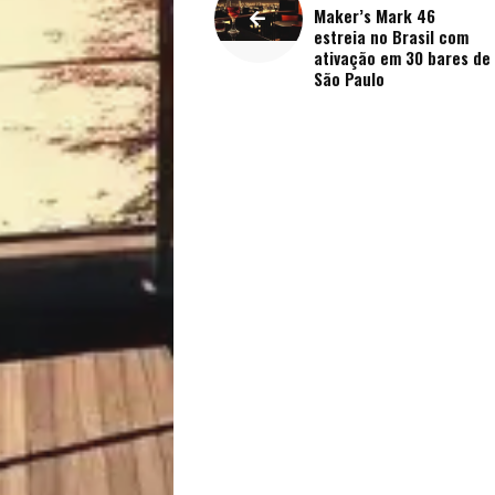
Maker’s Mark 46
Saúde
estreia no Brasil com
ativação em 30 bares de
São Paulo
e
Qualidade
de
Vida
Sexualidade
Variedades
Buscar