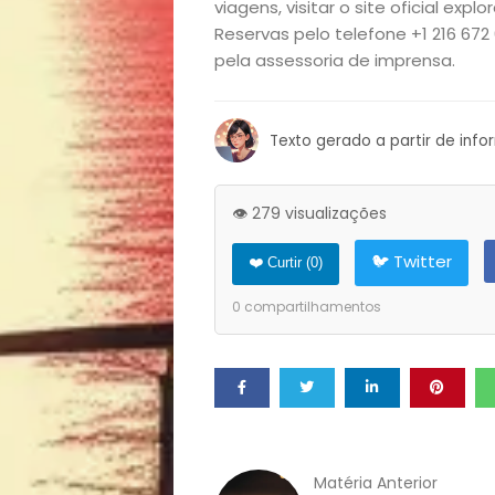
Exclusiva
viagens, visitar o site oficial ex
Reservas pelo telefone +1 216 672 
Homem
pela assessoria de imprensa.
Mães
Texto gerado a partir de inf
&
👁️ 279 visualizações
Filhos
🐦 Twitter
❤️ Curtir (
0
)
Notícias
0
compartilhamentos
Opinião
Pets
Receitas
Matéria Anterior