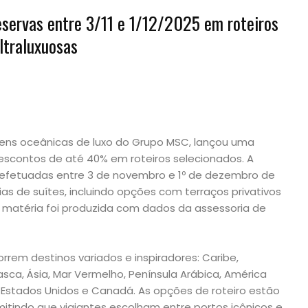
eservas entre 3/11 e 1/12/2025 em roteiros
ltraluxuosas
gens oceânicas de luxo do Grupo MSC, lançou uma
escontos de até 40% em roteiros selecionados. A
 efetuadas entre 3 de novembro e 1º de dezembro de
as de suítes, incluindo opções com terraços privativos
ta matéria foi produzida com dados da assessoria de
rrem destinos variados e inspiradores: Caribe,
asca, Ásia, Mar Vermelho, Península Arábica, América
 Estados Unidos e Canadá. As opções de roteiro estão
mitindo que viajantes escolham entre portos icônicos e