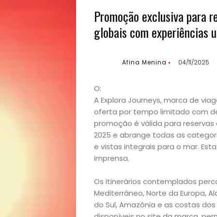
Promoção exclusiva para r
globais com experiências u
Afina Menina
04/11/2025
O:
A Explora Journeys, marca de via
oferta por tempo limitado com d
promoção é válida para reservas
2025 e abrange todas as categori
e vistas integrais para o mar. Es
imprensa.
Os itinerários contemplados perco
Mediterrâneo, Norte da Europa, Al
do Sul, Amazônia e as costas dos
disponíveis no site da marca, per