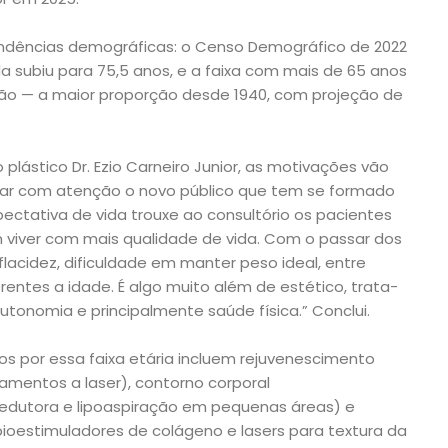
dências demográficas: o Censo Demográfico de 2022
a subiu para 75,5 anos, e a faixa com mais de 65 anos
ção — a maior proporção desde 1940, com projeção de
 plástico Dr. Ezio Carneiro Junior, as motivações vão
har com atenção o novo público que tem se formado
ectativa de vida trouxe ao consultório os pacientes
viver com mais qualidade de vida. Com o passar dos
acidez, dificuldade em manter peso ideal, entre
erentes a idade. É algo muito além de estético, trata-
tonomia e principalmente saúde física.” Conclui.
s por essa faixa etária incluem rejuvenescimento
ratamentos a laser), contorno corporal
edutora e lipoaspiração em pequenas áreas) e
ioestimuladores de colágeno e lasers para textura da