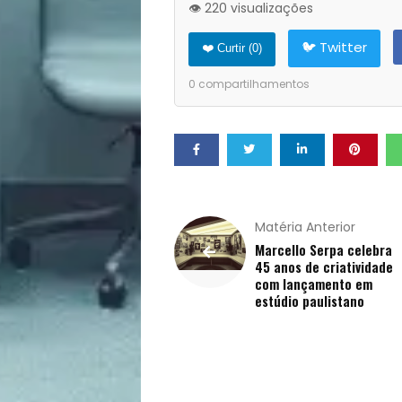
Opinião
👁️ 220 visualizações
Pets
🐦 Twitter
❤️ Curtir (
0
)
0
compartilhamentos
Receitas
Saúde
e
Matéria Anterior
Qualidade
Marcello Serpa celebra
45 anos de criatividade
de
com lançamento em
estúdio paulistano
Vida
Sexualidade