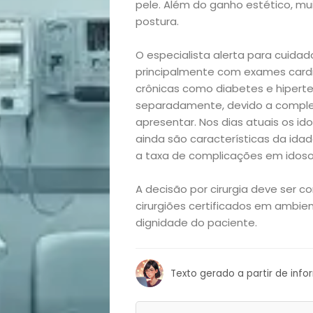
pele. Além do ganho estético, mu
e
postura.
O especialista alerta para cuidad
Decoração
principalmente com exames cardio
crônicas como diabetes e hipert
Exclusiva
separadamente, devido a comple
apresentar. Nos dias atuais os i
Homem
ainda são características da idad
a taxa de complicações em idoso
Mães
A decisão por cirurgia deve ser c
&
cirurgiões certificados em ambie
dignidade do paciente.
Filhos
Notícias
Texto gerado a partir de inf