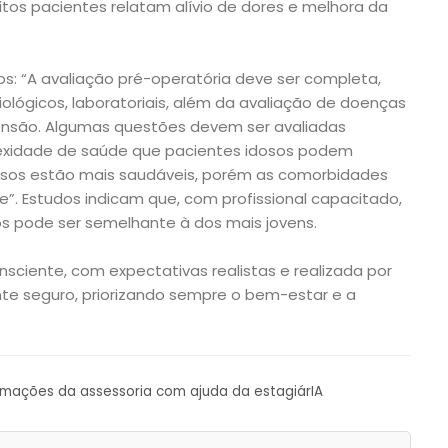
itos pacientes relatam alívio de dores e melhora da
os: “A avaliação pré-operatória deve ser completa,
lógicos, laboratoriais, além da avaliação de doenças
ensão. Algumas questões devem ser avaliadas
xidade de saúde que pacientes idosos podem
dosos estão mais saudáveis, porém as comorbidades
e”. Estudos indicam que, com profissional capacitado,
s pode ser semelhante à dos mais jovens.
onsciente, com expectativas realistas e realizada por
nte seguro, priorizando sempre o bem-estar e a
ormações da assessoria com ajuda da estagiárIA