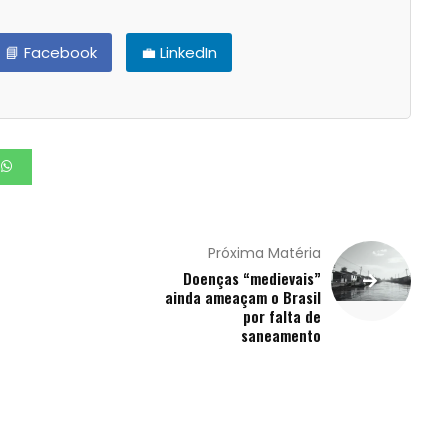
📘 Facebook
💼 LinkedIn
Próxima Matéria
Doenças “medievais”
ainda ameaçam o Brasil
por falta de
saneamento