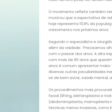
O movimento reflete também ten
mostrou que a expectativa de vid
hoje representa 10,9% da popula
crescimento nos próximos anos.
Início
Segundo o especialista e cirurgião
além da vaidade: “Precisamos ol
com o passar dos anos. A alta exp
Academia
com mais de 60 anos que querem 
anos é comum apresentar maior fl
Beleza
diversas outras peculiaridades in
se de bem estar, saúde mental, au
Bora
Os procedimentos mais procurado
lá!
facial (lifting, blefaroplastia e t
(abdominoplastia, mamoplastia r
Casa
técnicas menos invasivas, como b