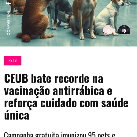
COMPARTILHE:
PETS
CEUB bate recorde na
vacinação antirrábica e
reforça cuidado com saúde
única
Campanha gratuita imunizou 95 pets e