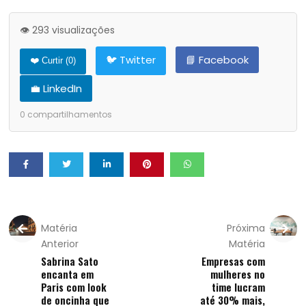
👁️ 293 visualizações
🐦 Twitter
📘 Facebook
❤️ Curtir (
0
)
💼 LinkedIn
0
compartilhamentos
Matéria
Próxima
Anterior
Matéria
Sabrina Sato
Empresas com
encanta em
mulheres no
Paris com look
time lucram
de oncinha que
até 30% mais,