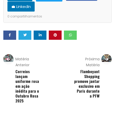
💼 LinkedIn
0
compartilhamentos
Matéria
Próxima
Anterior
Matéria
Correios
Flamboyant
lançam
Shopping
uniforme rosa
promove jantar
em ação
exclusivo em
inédita para o
Paris durante
Outubro Rosa
a PFW
2025