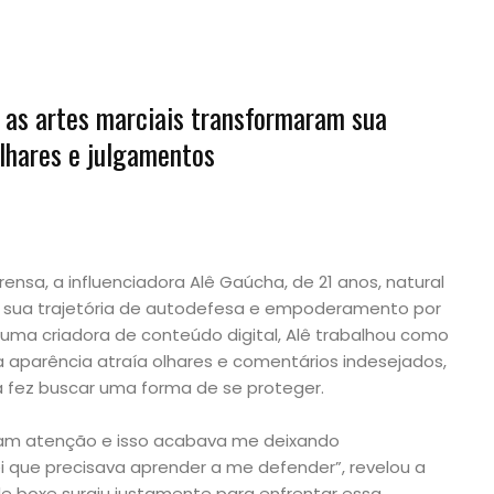
 as artes marciais transformaram sua
lhares e julgamentos
nsa, a influenciadora Alê Gaúcha, de 21 anos, natural
ha sua trajetória de autodefesa e empoderamento por
 uma criadora de conteúdo digital, Alê trabalhou como
aparência atraía olhares e comentários indesejados,
a fez buscar uma forma de se proteger.
am atenção e isso acabava me deixando
i que precisava aprender a me defender”, revelou a
 de boxe surgiu justamente para enfrentar essa