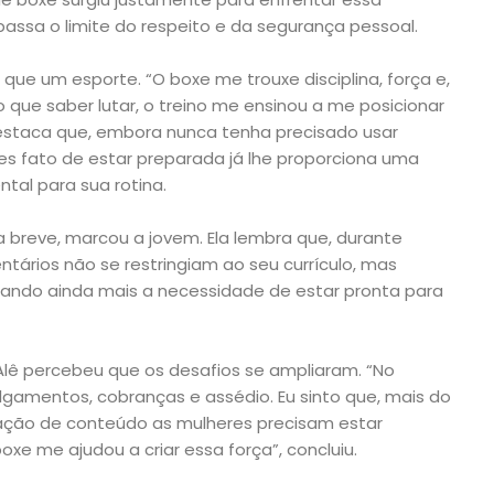
passa o limite do respeito e da segurança pessoal.
 que um esporte. “O boxe me trouxe disciplina, força e,
o que saber lutar, o treino me ensinou a me posicionar
destaca que, embora nunca tenha precisado usar
es fato de estar preparada já lhe proporciona uma
al para sua rotina.
breve, marcou a jovem. Ela lembra que, durante
tários não se restringiam ao seu currículo, mas
çando ainda mais a necessidade de estar pronta para
, Alê percebeu que os desafios se ampliaram. “No
ulgamentos, cobranças e assédio. Eu sinto que, mais do
iação de conteúdo as mulheres precisam estar
xe me ajudou a criar essa força”, concluiu.