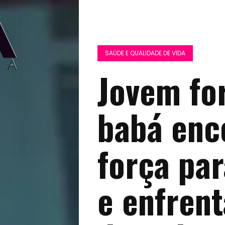
SAÚDE E QUALIDADE DE VIDA
Jovem f
babá enc
força par
e enfren