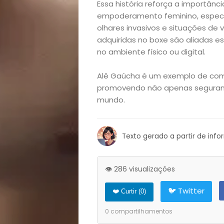
Essa história reforça a importân
Decoração
empoderamento feminino, especi
olhares invasivos e situações de v
adquiridas no boxe são aliadas es
Exclusiva
no ambiente físico ou digital.
Homem
Alê Gaúcha é um exemplo de como
promovendo não apenas seguran
Mães
mundo.
&
Texto gerado a partir de inf
Filhos
👁️ 286 visualizações
Notícias
🐦 Twitter
❤️ Curtir (
0
)
Opinião
0
compartilhamentos