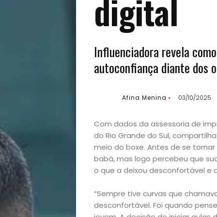
digital
Influenciadora revela como
autoconfiança diante dos o
Afina Menina
03/10/2025
Com dados da assessoria de impre
do Rio Grande do Sul, compartil
meio do boxe. Antes de se tornar
babá, mas logo percebeu que sua 
o que a deixou desconfortável e 
“Sempre tive curvas que chamav
desconfortável. Foi quando pense
jovem. A decisão de iniciar aulas