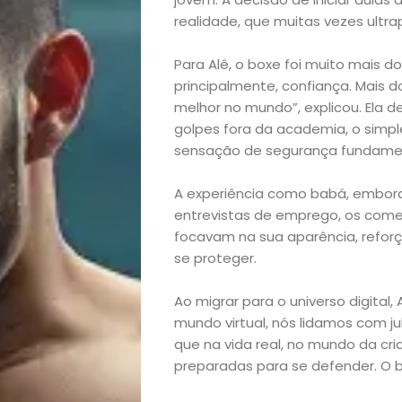
realidade, que muitas vezes ultra
Para Alê, o boxe foi muito mais do
principalmente, confiança. Mais d
Início
melhor no mundo”, explicou. Ela 
golpes fora da academia, o simpl
Academia
sensação de segurança fundament
A experiência como babá, embora 
Beleza
entrevistas de emprego, os comen
focavam na sua aparência, refor
Bora
se proteger.
lá!
Ao migrar para o universo digital
mundo virtual, nós lidamos com j
Casa
que na vida real, no mundo da cr
preparadas para se defender. O bo
e