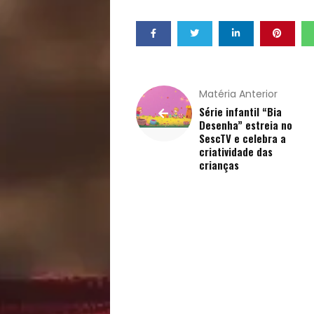
Pets
Receitas
Saúde
Matéria Anterior
e
Série infantil “Bia
Desenha” estreia no
SescTV e celebra a
Qualidade
criatividade das
crianças
de
Vida
Sexualidade
Variedades