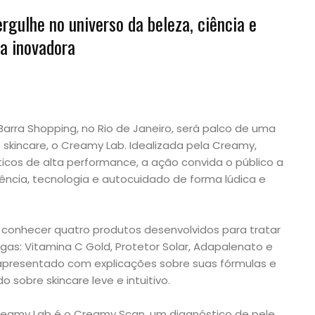
rgulhe no universo da beleza, ciência e
a inovadora
 Barra Shopping, no Rio de Janeiro, será palco de uma
e skincare, o Creamy Lab. Idealizada pela Creamy,
cos de alta performance, a ação convida o público a
ência, tecnologia e autocuidado de forma lúdica e
 conhecer quatro produtos desenvolvidos para tratar
gas: Vitamina C Gold, Protetor Solar, Adapalenato e
presentado com explicações sobre suas fórmulas e
 sobre skincare leve e intuitivo.
eamy Lab é o Creamy Scan, um diagnóstico de pele