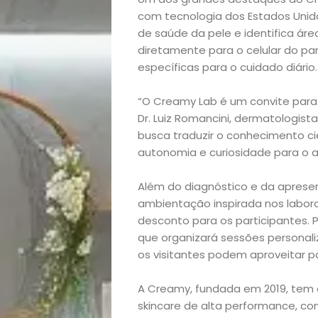
com tecnologia dos Estados Unidos
de saúde da pele e identifica á
diretamente para o celular do 
específicas para o cuidado diário.
Início
“O Creamy Lab é um convite para e
Dr. Luiz Romancini, dermatologist
Academia
busca traduzir o conhecimento ci
autonomia e curiosidade para o 
Beleza
Além do diagnóstico e da apres
ambientação inspirada nos labora
Bora
desconto para os participantes. P
que organizará sessões personali
lá!
os visitantes podem aproveitar p
Casa
A Creamy, fundada em 2019, tem
skincare de alta performance, com