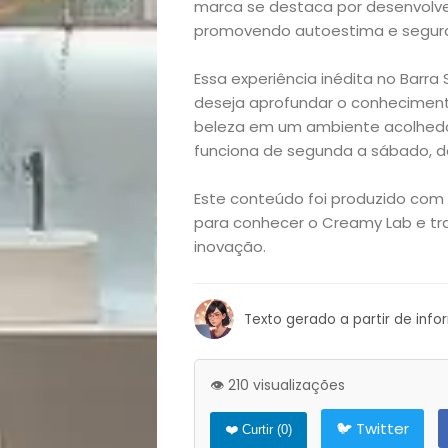
e
marca se destaca por desenvolve
promovendo autoestima e seguran
Decoração
Essa experiência inédita no Barr
deseja aprofundar o conheciment
Exclusiva
beleza em um ambiente acolhedor
funciona de segunda a sábado, das
Homem
Este conteúdo foi produzido com 
Mães
para conhecer o Creamy Lab e tra
inovação.
&
Filhos
Texto gerado a partir de inf
Notícias
👁️ 210 visualizações
Opinião
🐦 Twitter
❤️ Curtir (
0
)