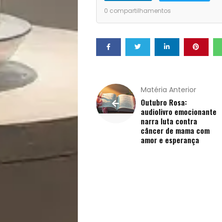
Pets
0
compartilhamentos
Receitas
Saúde
e
Matéria Anterior
Outubro Rosa:
audiolivro emocionante
Qualidade
narra luta contra
câncer de mama com
de
amor e esperança
Vida
Sexualidade