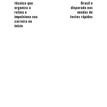
técnica que
Brasil e
organiza a
disparada nas
rotina e
vendas de
impulsiona sua
testes rápidos
carreira no
início