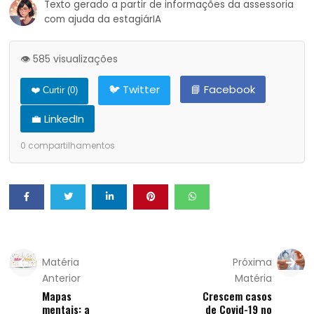
Texto gerado a partir de informações da assessoria
com ajuda da estagiárIA
👁️ 585 visualizações
🐦 Twitter
📘 Facebook
❤️ Curtir (
0
)
💼 LinkedIn
0
compartilhamentos
Matéria
Próxima
Anterior
Matéria
Mapas
Crescem casos
mentais: a
de Covid-19 no