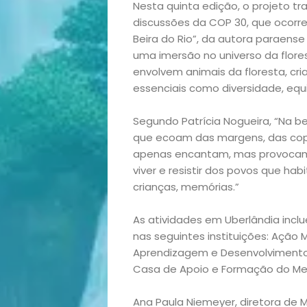
Nesta quinta edição, o projeto t
discussões da COP 30, que ocorre 
Beira do Rio”, da autora paraense
uma imersão no universo da flore
envolvem animais da floresta, cr
essenciais como diversidade, equ
Segundo Patrícia Nogueira, “Na be
Início
que ecoam das margens, das copas
apenas encantam, mas provocam 
Academia
viver e resistir dos povos que hab
crianças, memórias.”
Beleza
As atividades em Uberlândia incl
Bora
nas seguintes instituições: Ação 
Aprendizagem e Desenvolvimento 
lá!
Casa de Apoio e Formação do Men
Ana Paula Niemeyer, diretora de M