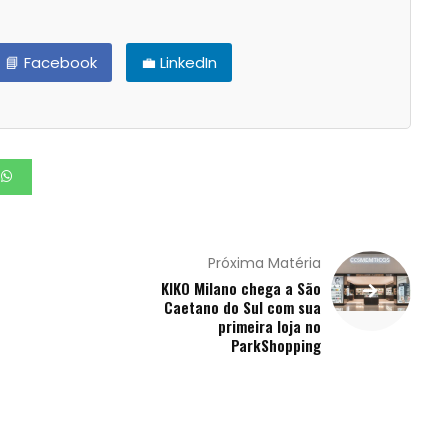
📘 Facebook
💼 LinkedIn
Próxima Matéria
KIKO Milano chega a São
Caetano do Sul com sua
primeira loja no
ParkShopping