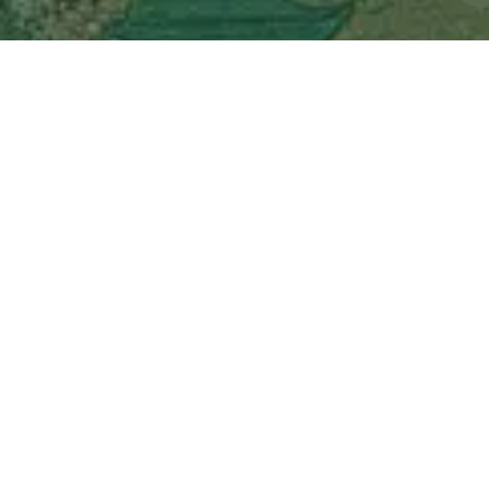
Políti
Rua João Rivab
T