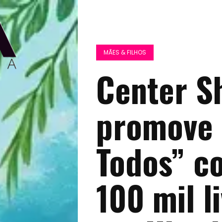
MÃES & FILHOS
Center S
promove 
Todos” c
100 mil l