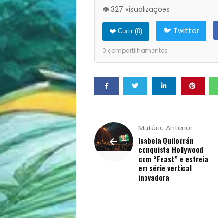
Opinião
👁️ 327 visualizações
Pets
🐦 Twitter
❤️ Curtir (
0
)
0
compartilhamentos
Receitas
Saúde
e
Matéria Anterior
Qualidade
Isabela Quilodrán
conquista Hollywood
de
com “Feast” e estreia
em série vertical
inovadora
Vida
Sexualidade