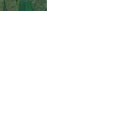
ca de Privacidade
•
Termos de Utilização
Jornalista Responsável:
Jana F
Afina Menina
em, 945 — Campo Largo/PR — CEP 83601-240 © — Afina Menina é uma ma
odos os Direitos Reservados. Desenvolvido por
Descomplica Comunicaç