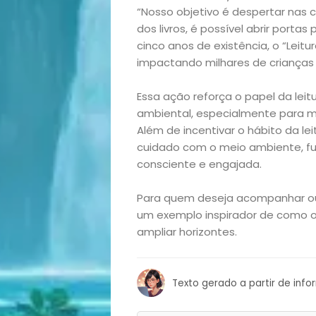
Casa
“Nosso objetivo é despertar nas c
dos livros, é possível abrir porta
e
cinco anos de existência, o “Leitur
impactando milhares de crianças
Decoração
Essa ação reforça o papel da lei
Exclusiva
ambiental, especialmente para m
Além de incentivar o hábito da l
Homem
cuidado com o meio ambiente, f
consciente e engajada.
Mães
Para quem deseja acompanhar ou a
&
um exemplo inspirador de como o
ampliar horizontes.
Filhos
Texto gerado a partir de inf
Notícias