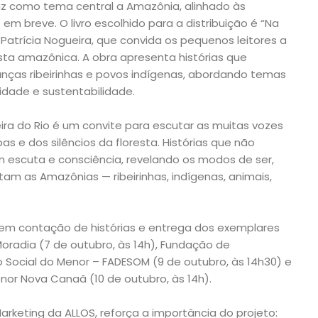
raz como tema central a Amazônia, alinhado às
em breve. O livro escolhido para a distribuição é “Na
 Patrícia Nogueira, que convida os pequenos leitores a
sta amazônica. A obra apresenta histórias que
ianças ribeirinhas e povos indígenas, abordando temas
idade e sustentabilidade.
ira do Rio é um convite para escutar as muitas vozes
 e dos silêncios da floresta. Histórias que não
escuta e consciência, revelando os modos de ser,
itam as Amazônias — ribeirinhas, indígenas, animais,
uem contação de histórias e entrega dos exemplares
Moradia (7 de outubro, às 14h), Fundação de
Social do Menor – FADESOM (9 de outubro, às 14h30) e
or Nova Canaã (10 de outubro, às 14h).
arketing da ALLOS, reforça a importância do projeto: