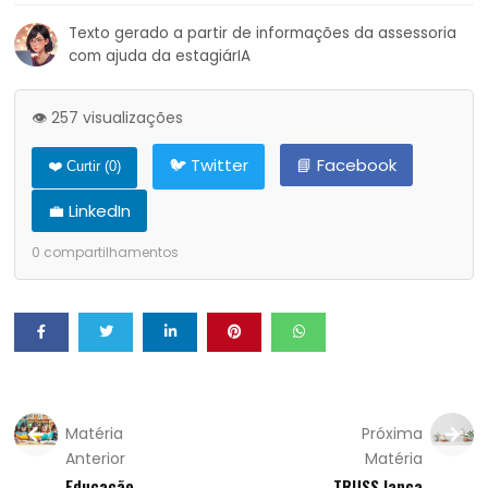
Texto gerado a partir de informações da assessoria
com ajuda da estagiárIA
👁️ 257 visualizações
🐦 Twitter
📘 Facebook
❤️ Curtir (
0
)
💼 LinkedIn
0
compartilhamentos
Matéria
Próxima
Anterior
Matéria
Educação
TRUSS lança