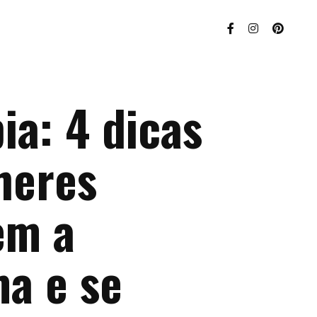
ia: 4 dicas
heres
em a
ma e se