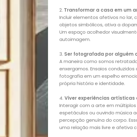
lá!
2.
Transformar a casa em um a
Incluir elementos afetivos no la
objetos simbólicos, ativa a dopa
Casa
Um espaço acolhedor visualmente
autoimagem.
e
3.
Ser fotografada por alguém
Decoração
A maneira como somos retratada
enxergamos. Ensaios conduzidos 
Exclusiva
fotografia em um espelho emoci
própria história e identidade.
Homem
4.
Viver experiências artística
Interagir com a arte em múltiplos
Mães
espetáculos ou ouvindo música a
percepção genuína do corpo. Ess
&
uma relação mais livre e afetiva