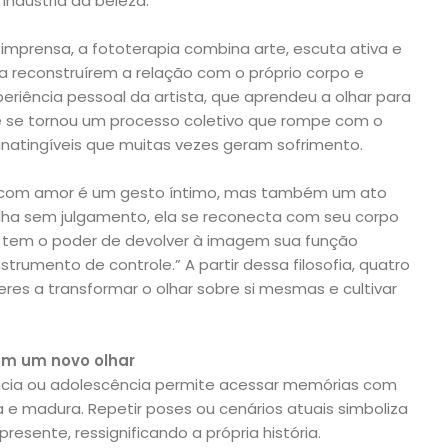
indústria da beleza.
mprensa, a fototerapia combina arte, escuta ativa e
a reconstruírem a relação com o próprio corpo e
periência pessoal da artista, que aprendeu a olhar para
 se tornou um processo coletivo que rompe com o
s inatingíveis que muitas vezes geram sofrimento.
e com amor é um gesto íntimo, mas também um ato
olha sem julgamento, ela se reconecta com seu corpo
e tem o poder de devolver à imagem sua função
nstrumento de controle.” A partir dessa filosofia, quatro
res a transformar o olhar sobre si mesmas e cultivar
com um novo olhar
ncia ou adolescência permite acessar memórias com
e madura. Repetir poses ou cenários atuais simboliza
esente, ressignificando a própria história.