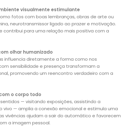
mbiente visualmente estimulante
r, como fotos com boas lembranças, obras de arte ou
mina, neurotransmissor ligado ao prazer e motivação.
 contribui para uma relação mais positiva com a
 com olhar humanizado
s influencia diretamente a forma como nos
com sensibilidade e presença transformam a
onal, promovendo um reencontro verdadeiro com a
s com o corpo todo
 sentidos — visitando exposições, assistindo a
o vivo — amplia a conexão emocional e estimula uma
as vivências ajudam a sair do automático e favorecem
 com a imagem pessoal.