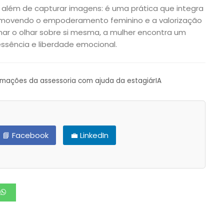
o além de capturar imagens: é uma prática que integra
omovendo o empoderamento feminino e a valorização
mar o olhar sobre si mesma, a mulher encontra um
sência e liberdade emocional.
ormações da assessoria com ajuda da estagiárIA
📘 Facebook
💼 LinkedIn