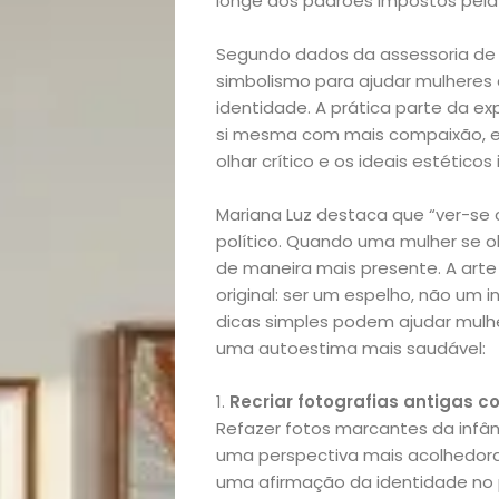
longe dos padrões impostos pela 
Segundo dados da assessoria de i
simbolismo para ajudar mulheres 
identidade. A prática parte da ex
si mesma com mais compaixão, e
olhar crítico e os ideais estético
Mariana Luz destaca que “ver-s
político. Quando uma mulher se 
de maneira mais presente. A art
original: ser um espelho, não um i
Início
dicas simples podem ajudar mulhe
uma autoestima mais saudável:
Academia
1.
Recriar fotografias antigas 
Beleza
Refazer fotos marcantes da infâ
uma perspectiva mais acolhedora 
Bora
uma afirmação da identidade no pr