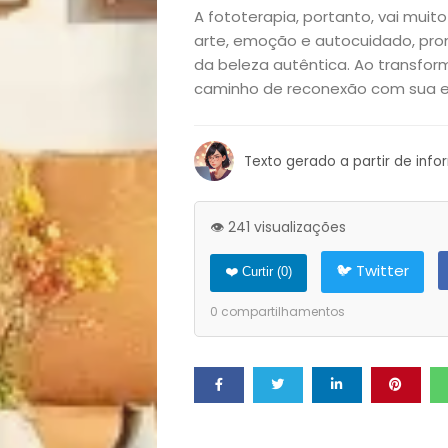
Filhos
A fototerapia, portanto, vai muit
arte, emoção e autocuidado, pr
Notícias
da beleza autêntica. Ao transfor
caminho de reconexão com sua es
Opinião
Pets
Texto gerado a partir de inf
Receitas
👁️ 241 visualizações
Saúde
🐦 Twitter
❤️ Curtir (
0
)
e
0
compartilhamentos
Qualidade
de