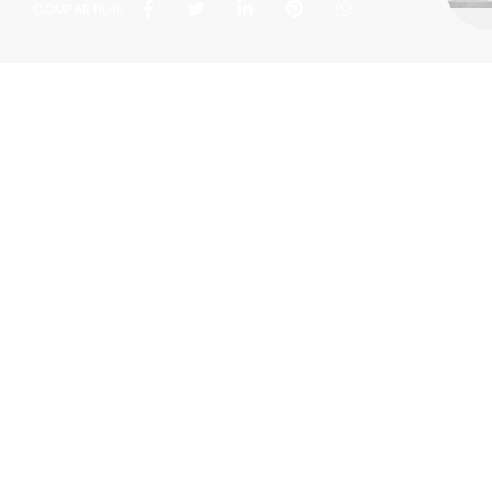
COMPARTILHE:
Políti
Rua João Rivab
T