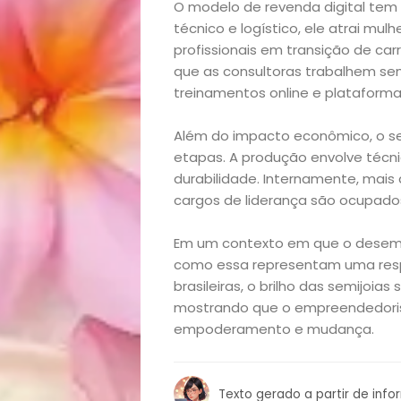
Casa
O modelo de revenda digital tem
técnico e logístico, ele atrai mu
e
profissionais em transição de car
que as consultoras trabalhem sem 
treinamentos online e plataformas
Decoração
Além do impacto econômico, o set
Exclusiva
etapas. A produção envolve técni
durabilidade. Internamente, mais
Homem
cargos de liderança são ocupados
Mães
Em um contexto em que o desempr
como essa representam uma resp
&
brasileiras, o brilho das semijoia
mostrando que o empreendedori
Filhos
empoderamento e mudança.
Notícias
Texto gerado a partir de inf