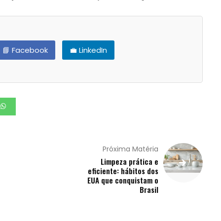
📘 Facebook
💼 LinkedIn
Próxima Matéria
Limpeza prática e
eficiente: hábitos dos
EUA que conquistam o
Brasil