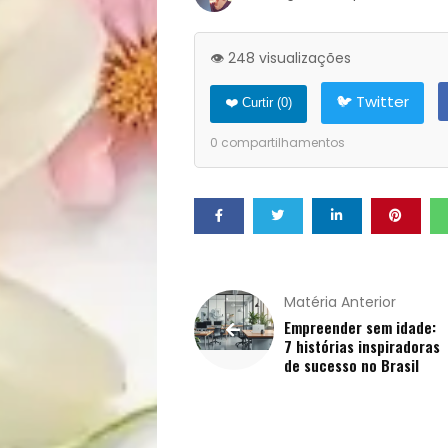
Opinião
👁️ 248 visualizações
Pets
🐦 Twitter
❤️ Curtir (
0
)
Receitas
0
compartilhamentos
Saúde
e
Qualidade
Matéria Anterior
Empreender sem idade:
de
7 histórias inspiradoras
de sucesso no Brasil
Vida