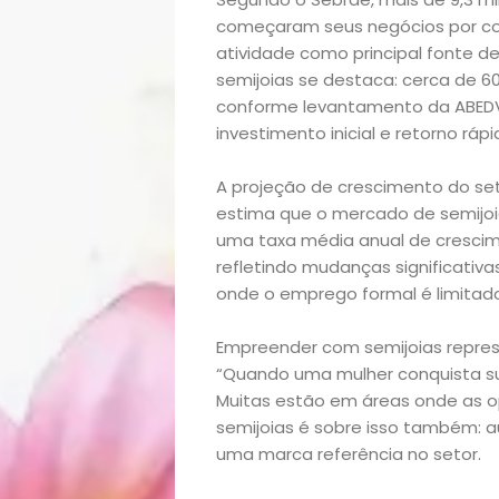
começaram seus negócios por co
atividade como principal fonte d
semijoias se destaca: cerca de 
conforme levantamento da ABEDV.
investimento inicial e retorno ráp
A projeção de crescimento do seto
Início
estima que o mercado de semijoi
uma taxa média anual de crescim
refletindo mudanças significativ
Academia
onde o emprego formal é limitado
Beleza
Empreender com semijoias repres
“Quando uma mulher conquista sua
Bora
Muitas estão em áreas onde as o
semijoias é sobre isso também: a
lá!
uma marca referência no setor.