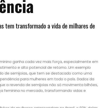
ência
as tem transformado a vida de milhares de
eminino ganha cada vez mais força, especialmente em
stimento e alto potencial de retorno. Um exemplo
ado de semijoias, que tem se destacado como uma
ependência para mulheres em todo o país. Dados da
que a revenda de semijoias não só movimenta bilhões,
a feminina no mercado, transformando vidas e
lhões de mulheres empreendem no Brasil, e 93% delas