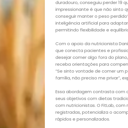
duradouro, conseguiu perder 19 qu
impressionante é que não sinto qu
conseguir manter o peso perdido”
inteligência artificial para adapta
permitindo flexibilidade e equilíbri
Com o apoio da nutricionista Danie
que conecta pacientes e profissi
desejar comer algo fora do plano,
receba orientações para compens
“Se sinto vontade de comer um pe
Início
família, não preciso me privar”, exp
Academia
Essa abordagem contrasta com a 
seus objetivos com dietas tradi
Beleza
com nutricionistas. O FitLab, com 
registradas, potencializa o aco
Bora
rápidos e personalizados.