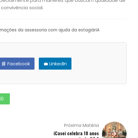
, especialmente para mulheres que buscam qualidade de
convivência social.
ormações da assessoria com ajuda da estagiárIA
📘 Facebook
💼 LinkedIn
Próxima Matéria
iCasei celebra 18 anos