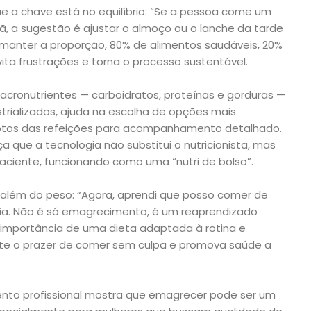
ue a chave está no equilíbrio: “Se a pessoa come um
, a sugestão é ajustar o almoço ou o lanche da tarde
manter a proporção, 80% de alimentos saudáveis, 20%
vita frustrações e torna o processo sustentável.
macronutrientes — carboidratos, proteínas e gorduras —
ustrializados, ajuda na escolha de opções mais
fotos das refeições para acompanhamento detalhado.
ça que a tecnologia não substitui o nutricionista, mas
aciente, funcionando como uma “nutri de bolso”.
i além do peso: “Agora, aprendi que posso comer de
ia. Não é só emagrecimento, é um reaprendizado
 a importância de uma dieta adaptada à rotina e
eite o prazer de comer sem culpa e promova saúde a
ento profissional mostra que emagrecer pode ser um