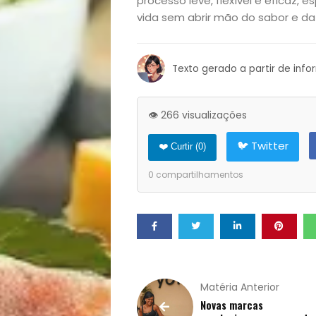
processo leve, flexível e eficaz
vida sem abrir mão do sabor e da 
Notícias
Opinião
Texto gerado a partir de inf
Pets
👁️ 266 visualizações
Receitas
🐦 Twitter
❤️ Curtir (
0
)
Saúde
0
compartilhamentos
e
Qualidade
de
Matéria Anterior
Novas marcas