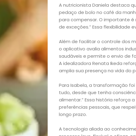
lá!
A nutricionista Daniela destaca q
pedaço de bolo no café da manhã
Casa
para compensar. O importante é 
de exceções.” Essa flexibilidade e
e
Além de facilitar o controle dos 
o aplicativo avalia alimentos ind
Decoração
saudáveis e permite o envio de 
A idealizadora Renata Ikeda refor
Exclusiva
amplia sua presença na vida do p
Homem
Para Isabela, a transformação fo
tudo, desde que tenha consciênc
Mães
alimentar.” Essa história reforça
preferências pessoais, que resp
&
longo prazo.
A tecnologia aliada ao conhecim
Filhos