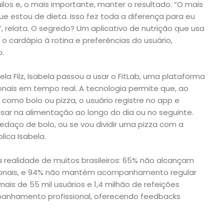
ilos e, o mais importante, manter o resultado. “O mais
e estou de dieta. Isso fez toda a diferença para eu
, relata. O segredo? Um aplicativo de nutrição que usa
r o cardápio à rotina e preferências do usuário,
o.
la Filz, Isabela passou a usar o FitLab, uma plataforma
onais em tempo real. A tecnologia permite que, ao
 como bolo ou pizza, o usuário registre no app e
ar na alimentação ao longo do dia ou no seguinte.
daço de bolo, ou se vou dividir uma pizza com a
lica Isabela.
realidade de muitos brasileiros: 65% não alcançam
cionais, e 94% não mantêm acompanhamento regular
mais de 55 mil usuários e 1,4 milhão de refeições
mpanhamento profissional, oferecendo feedbacks