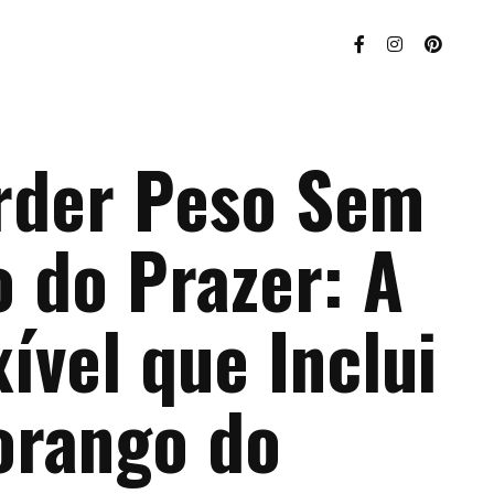
rder Peso Sem
 do Prazer: A
xível que Inclui
orango do