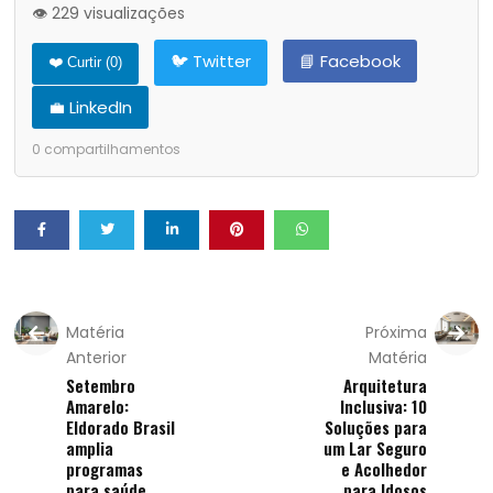
👁️ 229 visualizações
🐦 Twitter
📘 Facebook
❤️ Curtir (
0
)
💼 LinkedIn
0
compartilhamentos
Matéria
Próxima
Anterior
Matéria
Setembro
Arquitetura
Amarelo:
Inclusiva: 10
Eldorado Brasil
Soluções para
amplia
um Lar Seguro
programas
e Acolhedor
para saúde
para Idosos