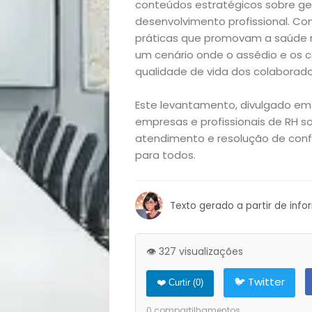
conteúdos estratégicos sobre ges
desenvolvimento profissional. Com
Decoração
práticas que promovam a saúde 
um cenário onde o assédio e os co
Exclusiva
qualidade de vida dos colaborado
Homem
Este levantamento, divulgado em
empresas e profissionais de RH s
Mães
atendimento e resolução de confl
para todos.
&
Filhos
Texto gerado a partir de inf
Notícias
👁️ 327 visualizações
Opinião
🐦 Twitter
❤️ Curtir (
0
)
0
compartilhamentos