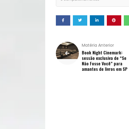
Pets
Receitas
Saúde
e
Matéria Anterior
Book Night Cinemark:
sessão exclusiva de “Se
Qualidade
Não Fosse Você” para
amantes de livros em SP
de
Vida
Sexualidade
Variedades