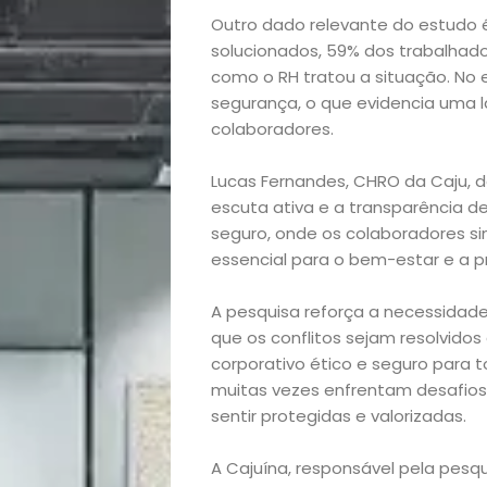
Outro dado relevante do estudo
solucionados, 59% dos trabalhado
como o RH tratou a situação. No
segurança, o que evidencia uma 
Início
colaboradores.
Lucas Fernandes, CHRO da Caju, d
Academia
escuta ativa e a transparência d
seguro, onde os colaboradores sin
Beleza
essencial para o bem-estar e a p
Bora
A pesquisa reforça a necessidade 
que os conflitos sejam resolvid
lá!
corporativo ético e seguro para 
muitas vezes enfrentam desafios 
Casa
sentir protegidas e valorizadas.
e
A Cajuína, responsável pela pesqu