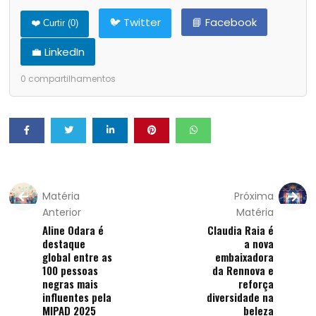
🐦 Twitter
📘 Facebook
❤️ Curtir (
0
)
💼 LinkedIn
0
compartilhamentos
Matéria
Próxima
Anterior
Matéria
Aline Odara é
Claudia Raia é
destaque
a nova
global entre as
embaixadora
100 pessoas
da Rennova e
negras mais
reforça
influentes pela
diversidade na
MIPAD 2025
beleza