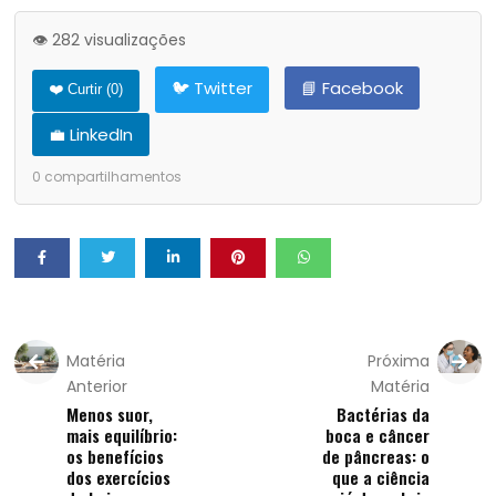
👁️ 282 visualizações
🐦 Twitter
📘 Facebook
❤️ Curtir (
0
)
💼 LinkedIn
0
compartilhamentos
Matéria
Próxima
Anterior
Matéria
Menos suor,
Bactérias da
mais equilíbrio:
boca e câncer
os benefícios
de pâncreas: o
dos exercícios
que a ciência