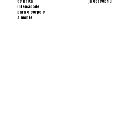
de baixa
já descobriu
intensidade
para o corpo e
a mente