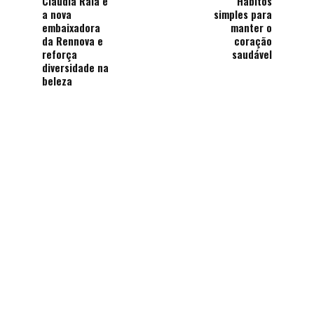
Claudia Raia é
Hábitos
a nova
simples para
embaixadora
manter o
da Rennova e
coração
reforça
saudável
diversidade na
beleza