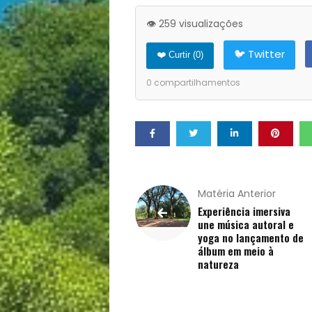
Opinião
👁️ 259 visualizações
Pets
🐦 Twitter
❤️ Curtir (
0
)
0
compartilhamentos
Receitas
Saúde
e
Qualidade
Matéria Anterior
Experiência imersiva
une música autoral e
de
yoga no lançamento de
álbum em meio à
natureza
Vida
Sexualidade