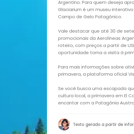
Casa
Argentino. Para quem deseja apro
Glaciarium é um museu interativ
e
Campo de Gelo Patagônico.
Decoração
Vale destacar que até 30 de setem
promocionais da Aerolíneas Argent
roteiro, com preços a partir de U
Exclusiva
oportunidade torna a visita à pri
Homem
Para mais informações sobre ativi
primavera, a plataforma oficial Vi
Mães
Se você busca uma escapada que
&
cultura local, a primavera em El C
encantar com a Patagônia Austral
Filhos
Notícias
Texto gerado a partir de inf