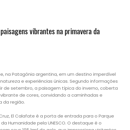
e paisagens vibrantes na primavera da
te, na Patagônia argentina, em um destino imperdível
atureza e experiências únicas. Segundo informações
ir de setembro, a paisagem típica do inverno, coberta
 vibrante de cores, convidando a caminhadas e
 da região.
Cruz, El Calafate é a porta de entrada para o Parque
nio da Humanidade pela UNESCO. O destaque é o
 com seus 195 km² de gelo, que impressiona visitantes