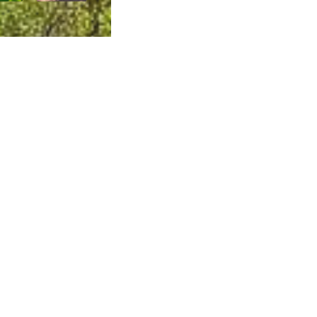
ca de Privacidade
•
Termos de Utilização
Jornalista Responsável:
Jana F
Afina Menina
em, 945 — Campo Largo/PR — CEP 83601-240 © — Afina Menina é uma ma
odos os Direitos Reservados. Desenvolvido por
Descomplica Comunicaç