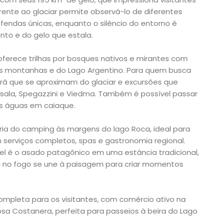
ente ao glaciar permite observá-lo de diferentes
fendas únicas, enquanto o silêncio do entorno é
to e do gelo que estala.
oferece trilhas por bosques nativos e mirantes com
das montanhas e do Lago Argentino. Para quem busca
rã que se aproximam do glaciar e excursões que
psala, Spegazzini e Viedma. Também é possível passar
as águas em caiaque.
ia do camping às margens do lago Roca, ideal para
m serviços completos, spas e gastronomia regional.
vel é o asado patagônico em uma estância tradicional,
 no fogo se une à paisagem para criar momentos
completa para os visitantes, com comércio ativo na
osa Costanera, perfeita para passeios à beira do Lago