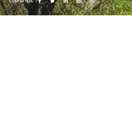
COMPARTILHE:
Políti
Rua João Rivab
T