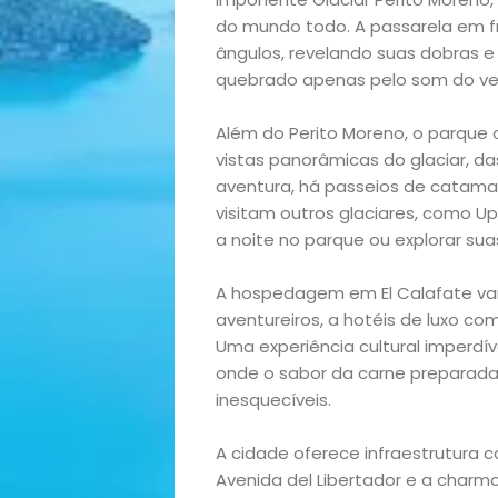
do mundo todo. A passarela em fr
ângulos, revelando suas dobras e 
quebrado apenas pelo som do ven
Além do Perito Moreno, o parque 
vistas panorâmicas do glaciar, 
aventura, há passeios de catama
Início
visitam outros glaciares, como U
a noite no parque ou explorar su
Academia
A hospedagem em El Calafate var
aventureiros, a hotéis de luxo co
Beleza
Uma experiência cultural imperdí
onde o sabor da carne preparada
Bora
inesquecíveis.
lá!
A cidade oferece infraestrutura 
Avenida del Libertador e a charm