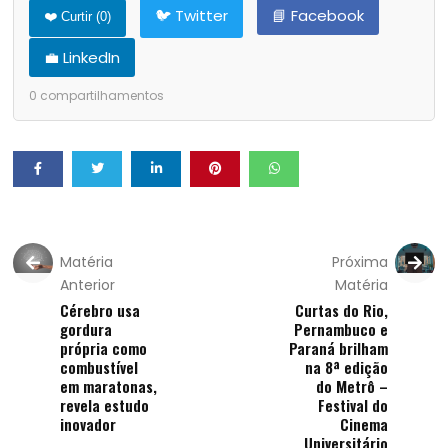
🐦 Twitter
📘 Facebook
❤️ Curtir (
0
)
💼 LinkedIn
0
compartilhamentos
Matéria
Próxima
Anterior
Matéria
Cérebro usa
Curtas do Rio,
gordura
Pernambuco e
própria como
Paraná brilham
combustível
na 8ª edição
em maratonas,
do Metrô –
revela estudo
Festival do
inovador
Cinema
Universitário