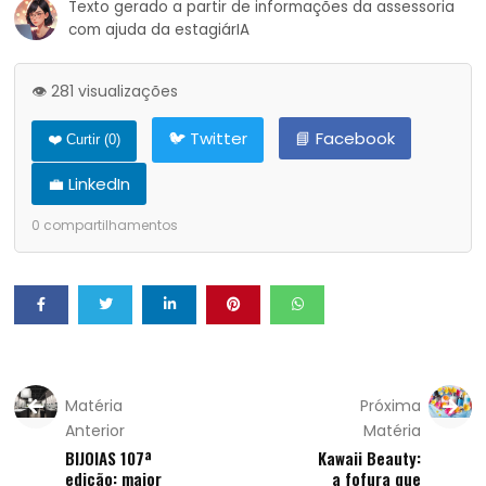
Texto gerado a partir de informações da assessoria
com ajuda da estagiárIA
👁️ 281 visualizações
🐦 Twitter
📘 Facebook
❤️ Curtir (
0
)
💼 LinkedIn
0
compartilhamentos
Matéria
Próxima
Anterior
Matéria
BIJOIAS 107ª
Kawaii Beauty:
edição: maior
a fofura que