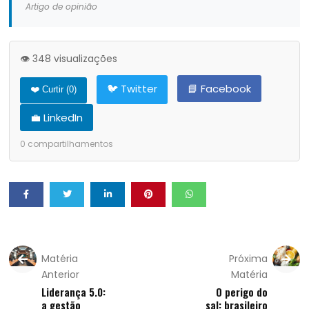
Artigo de opinião
👁️ 348 visualizações
🐦 Twitter
📘 Facebook
❤️ Curtir (
0
)
💼 LinkedIn
0
compartilhamentos
Matéria
Próxima
Anterior
Matéria
Liderança 5.0:
O perigo do
a gestão
sal: brasileiro