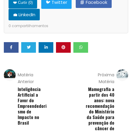
🐦 Twitter
📘 Facebook
❤️ Curtir (
0
)
💼 LinkedIn
0
compartilhamentos
Matéria
Próxima
Anterior
Matéria
Inteligência
Mamografia a
Artificial a
partir dos 40
Favor do
anos: nova
Empreendedori
recomendação
smo de
do Ministério
Impacto no
da Saúde para
Brasil
prevenção do
câncer de