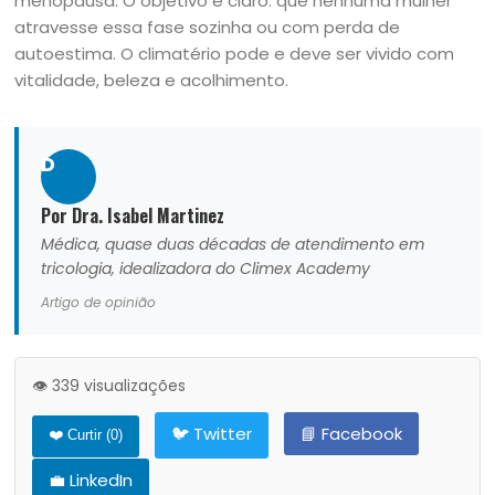
menopausa. O objetivo é claro: que nenhuma mulher
atravesse essa fase sozinha ou com perda de
autoestima. O climatério pode e deve ser vivido com
vitalidade, beleza e acolhimento.
D
Por Dra. Isabel Martinez
Médica, quase duas décadas de atendimento em
tricologia, idealizadora do Climex Academy
Artigo de opinião
👁️ 339 visualizações
🐦 Twitter
📘 Facebook
❤️ Curtir (
0
)
💼 LinkedIn